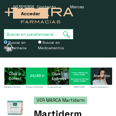
963511358
Contacto
Marcas
Acceder
Buscar en
Buscar en
Parafarmacia
Medicamentos
Usamos cookies para mejorar la experiencia de la web. Si sigues
navegando, aceptas nuestra
política de cookies
.
VER MARCA Martiderm
Martiderm