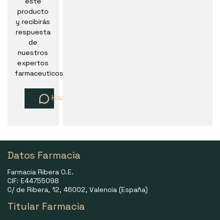
este
producto
y recibirás
respuesta
de
nuestros
expertos
farmaceuticos
Haz una pregunta
Datos Farmacia
Farmacia Ribera O.E.
CIF: E44755098
C/ de Ribera, 12, 46002, Valencia (España)
Titular Farmacia