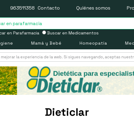
963511358
Contacto
Quiénes somos
Pr
ar en Parafarmacia
Buscar en Medicamentos
igiene
Mamá y Bebé
Homeopatía
Med
mejorar la experiencia de la web. Si sigues navegando, aceptas nuest
Dieticlar