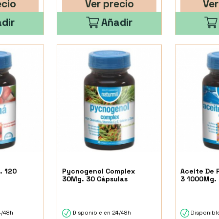
ecio
Ver precio
Ver
dir
Añadir
. 120
Pycnogenol Complex
Aceite De
30Mg. 30 Cápsulas
3 1000Mg. 
4/48h
Disponible en 24/48h
Disponibl