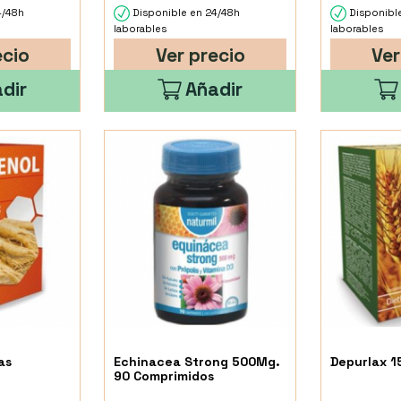
4/48h
Disponible en 24/48h
Disponibl
laborables
laborables
ecio
Ver precio
Ver
dir
Añadir
as
Echinacea Strong 500Mg.
Depurlax 1
90 Comprimidos