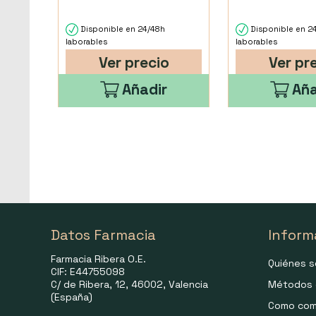
Disponible en 24/48h
Disponible en 2
laborables
laborables
Ver precio
Ver pr
Añadir
Aña
Datos Farmacia
Inform
Farmacia Ribera O.E.
Quiénes 
CIF: E44755098
C/ de Ribera, 12, 46002, Valencia
Métodos 
(España)
Como com