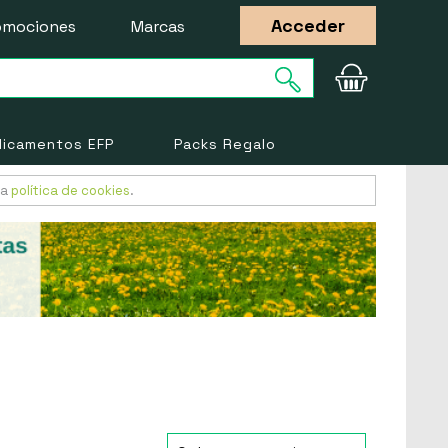
Acceder
omociones
Marcas
icamentos EFP
Packs Regalo
ra
política de cookies
.