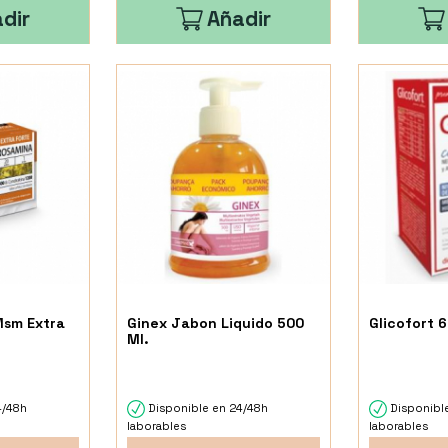
dir
Añadir
Msm Extra
Ginex Jabon Liquido 500
Glicofort 
s
Ml.
4/48h
Disponible en 24/48h
Disponibl
laborables
laborables