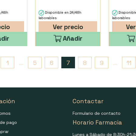
4/48h
Disponible en 24/48h
Disponibl
laborables
laborables
ecio
Ver precio
Ver
dir
Añadir
1
...
5
6
7
8
9
...
11
ación
Contactar
somos
Formulario de contacto
Horario Farmacia
de pago
prar
Lunes a Sábado de 8:30h-21:3