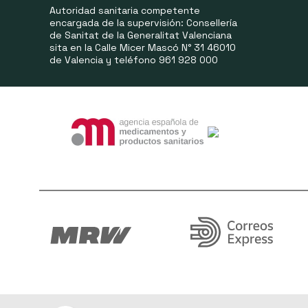
Autoridad sanitaria competente
encargada de la supervisión: Consellería
de Sanitat de la Generalitat Valenciana
sita en la Calle Micer Mascó N° 31 46010
de Valencia y teléfono 961 928 000