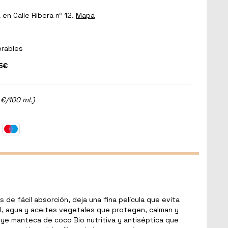
a
en Calle Ribera nº 12.
Mapa
orables
5€
 €/100 ml.)
 de fácil absorción, deja una fina película que evita
al, agua y aceites vegetales que protegen, calman y
cluye manteca de coco Bio nutritiva y antiséptica que