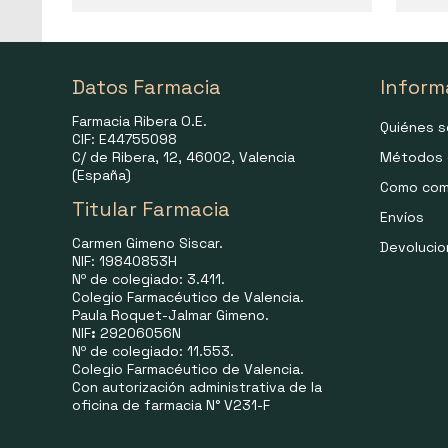
Datos Farmacia
Inform
Farmacia Ribera O.E.
Quiénes 
CIF: E44755098
C/ de Ribera, 12, 46002, Valencia
Métodos 
(España)
Como com
Titular Farmacia
Envíos
Carmen Gimeno Siscar.
Devoluci
NIF: 19840853H
Nº de colegiado: 3.411.
Colegio Farmacéutico de Valencia.
Paula Roquet-Jalmar Gimeno.
NIF
:
29206056N
Nº de colegiado: 11.553.
Colegio Farmacéutico de Valencia.
Con autorización administrativa de la
oficina de farmacia N° V231-F