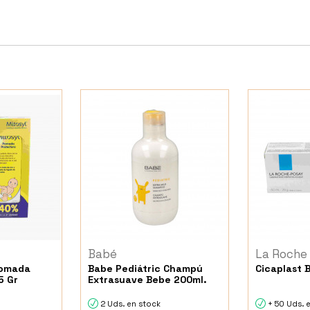
Babé
La Roche
Pomada
Babe Pediátric Champú
Cicaplast 
5 Gr
Extrasuave Bebe 200ml.
2 Uds. en stock
+ 50 Uds. 