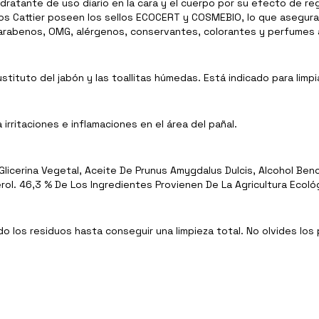
dratante de uso diario en la cara y el cuerpo por su efecto de reg
tos Cattier poseen los sellos ECOCERT y COSMEBIO, lo que asegura
arabenos, OMG, alérgenos, conservantes, colorantes y perfumes ar
tituto del jabón y las toallitas húmedas. Está indicado para limpi
ritaciones e inflamaciones en el área del pañal.
licerina Vegetal, Aceite De Prunus Amygdalus Dulcis, Alcohol Bencí
ol. 46,3 % De Los Ingredientes Provienen De La Agricultura Ecológ
do los residuos hasta conseguir una limpieza total. No olvides lo