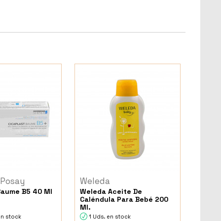
 Posay
Weleda
Baume B5 40 Ml
Weleda Aceite De
Caléndula Para Bebé 200
Ml.
en stock
1 Uds. en stock