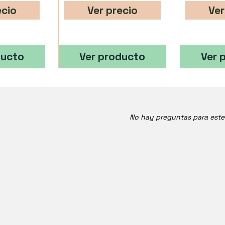
ecio
Ver precio
Ver
ducto
Ver producto
Ver 
No hay preguntas para est