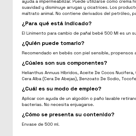
ayuda a impermeabilizar. Puede utilizarse como crema hi
suavidad y disminuye arrugas y cicatrices. Los produc
maltrato animal. No contiene derivados del petróleo, p
¿Para qué está indicado?
El Linimento para cambio de pañal bebé 500 Ml es un sus
¿Quién puede tomarlo?
Recomendado en bebés con piel sensible, propensos a ir
¿Cúales son sus componentes?
Helianthus Annuus Híbridos, Aceite De Cocos Nucifera, G
Cera Alba (Cera De Abejas), Benzoato De Sodio, Tocofer
¿Cuál es su modo de empleo?
Aplicar con ayuda de un algodón o paño lavable retiran
bacterias. No necesita enjuagarse.
¿Cómo se presenta su contenido?
Envase de 500 ml.