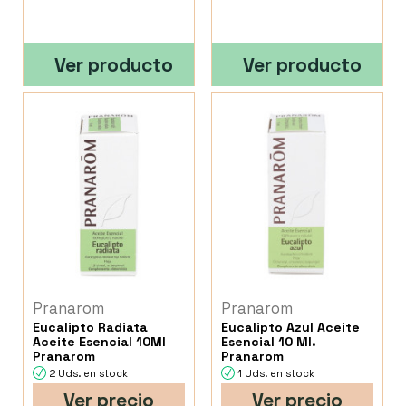
Ver producto
Ver producto
Pranarom
Pranarom
Eucalipto Radiata
Eucalipto Azul Aceite
Aceite Esencial 10Ml
Esencial 10 Ml.
Pranarom
Pranarom
2 Uds. en stock
1 Uds. en stock
Ver precio
Ver precio