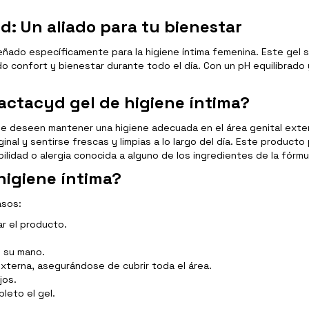
d: Un aliado para tu bienestar
ñado específicamente para la higiene íntima femenina. Este gel s
o confort y bienestar durante todo el día. Con un pH equilibrado 
actacyd gel de higiene íntima?
e deseen mantener una higiene adecuada en el área genital exter
aginal y sentirse frescas y limpias a lo largo del día. Este product
idad o alergia conocida a alguno de los ingredientes de la fórmu
higiene íntima?
asos:
ar el producto.
e su mano.
externa, asegurándose de cubrir toda el área.
jos.
leto el gel.