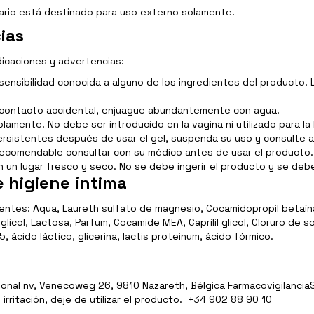
iario está destinado para uso externo solamente.
ias
dicaciones y advertencias:
 sensibilidad conocida a alguno de los ingredientes del producto.
de contacto accidental, enjuague abundantemente con agua.
mente. No debe ser introducido en la vagina ni utilizado para la l
persistentes después de usar el gel, suspenda su uso y consulte 
recomendable consultar con su médico antes de usar el producto.
 un lugar fresco y seco. No se debe ingerir el producto y se deb
 higiene íntima
entes: Aqua, Laureth sulfato de magnesio, Cocamidopropil betaín
 glicol, Lactosa, Parfum, Cocamide MEA, Caprilil glicol, Cloruro de
55, ácido láctico, glicerina, lactis proteinum, ácido fórmico.
onal nv, Venecoweg 26, 9810 Nazareth, Bélgica Farmacovigilancia
ritación, deje de utilizar el producto. +34 902 88 90 10