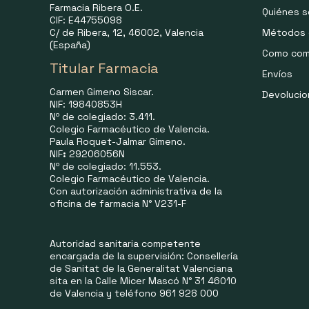
Farmacia Ribera O.E.
Quiénes 
CIF: E44755098
C/ de Ribera, 12, 46002, Valencia
Métodos 
(España)
Como com
Titular Farmacia
Envíos
Carmen Gimeno Siscar.
Devoluci
NIF: 19840853H
Nº de colegiado: 3.411.
Colegio Farmacéutico de Valencia.
Paula Roquet-Jalmar Gimeno.
NIF
:
29206056N
Nº de colegiado: 11.553.
Colegio Farmacéutico de Valencia.
Con autorización administrativa de la
oficina de farmacia N° V231-F
Autoridad sanitaria competente
encargada de la supervisión: Consellería
de Sanitat de la Generalitat Valenciana
sita en la Calle Micer Mascó N° 31 46010
de Valencia y teléfono 961 928 000