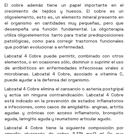
El cobre además tiene un papel importante en el
crecimiento de tejidos y huesos. El cobre es un
oligoelemento, esto es, un elemento mineral presente en
el organismo en cantidades muy pequeñas, pero que
desempeña una función fundamental. La oligoterapia
utiliza oligoelementos tanto para tratar predisposiciones
patológicas, como para corregir trastornos funcionales
que podrían evolucionar a enfermedad.
Labcatal 4 Cobre puede permitir, combinado con otros
elementos, o en ocasiones sólo, disminuir o suprimir el uso
de antibióticos en enfermedades infecciosas virales o
microbianas. Labcatal 4 Cobre, asociado a vitamina C,
puede ayudar a la defensa del organismo.
Labcatal 4 Cobre elimina el cansancio o astenia postgripal
y actúa sin ninguna contraindicación. Labcatal 4 Cobre
está indicado en la prevención de estados inflamatorios
e infecciones, como casos de amigdalitis- anginas, artritis
agudas y crónicas con acceso inflamatorio, bronquitis
aguda, laringitis aguda y reumatismo articular agudo.
Labcatal 4 Cobre tiene la siguiente composición por
ampolla: gluconato de cobre 5.179 mg/2 ml (lo que