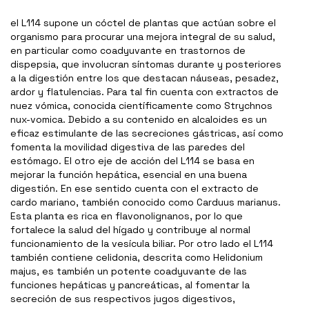
el L114 supone un cóctel de plantas que actúan sobre el
organismo para procurar una mejora integral de su salud,
en particular como coadyuvante en trastornos de
dispepsia, que involucran síntomas durante y posteriores
a la digestión entre los que destacan náuseas, pesadez,
ardor y flatulencias. Para tal fin cuenta con extractos de
nuez vómica, conocida científicamente como Strychnos
nux-vomica. Debido a su contenido en alcaloides es un
eficaz estimulante de las secreciones gástricas, así como
fomenta la movilidad digestiva de las paredes del
estómago. El otro eje de acción del L114 se basa en
mejorar la función hepática, esencial en una buena
digestión. En ese sentido cuenta con el extracto de
cardo mariano, también conocido como Carduus marianus.
Esta planta es rica en flavonolignanos, por lo que
fortalece la salud del hígado y contribuye al normal
funcionamiento de la vesícula biliar. Por otro lado el L114
también contiene celidonia, descrita como Helidonium
majus, es también un potente coadyuvante de las
funciones hepáticas y pancreáticas, al fomentar la
secreción de sus respectivos jugos digestivos,