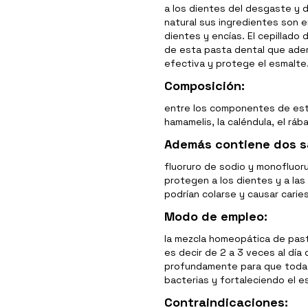
a los dientes del desgaste y de
natural sus ingredientes son e
dientes y encías. El cepillado 
de esta pasta dental que además
efectiva y protege el esmalte
Composición:
entre los componentes de esta
hamamelis, la caléndula, el rába
Además contiene dos sa
fluoruro de sodio y monofluo
protegen a los dientes y a las
podrían colarse y causar caries
Modo de empleo:
la mezcla homeopática de past
es decir de 2 a 3 veces al dí
profundamente para que toda l
bacterias y fortaleciendo el e
Contraindicaciones: