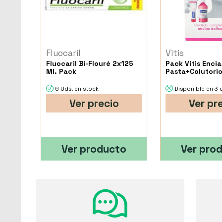
Fluocaril
Vitis
Fluocaril Bi-Flouré 2x125
Pack Vitis Encia
Ml. Pack
Pasta+Colutori
6 Uds. en stock
Disponible en 3 
Ver precio
Ver pr
Ver producto
Ver pro