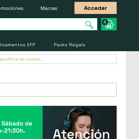
Acceder
omociones
Marcas
4
icamentos EFP
Packs Regalo
ra
política de cookies
.