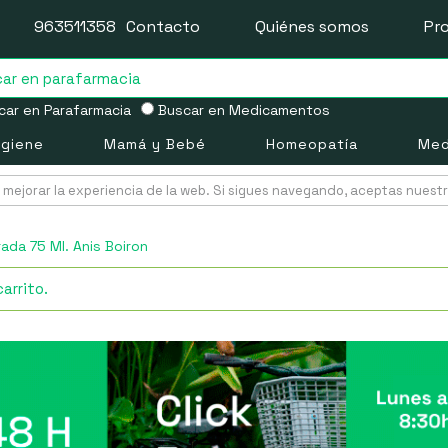
963511358
Contacto
Quiénes somos
Pr
ar en Parafarmacia
Buscar en Medicamentos
igiene
Mamá y Bebé
Homeopatía
Med
mejorar la experiencia de la web. Si sigues navegando, aceptas nuest
da 75 Ml. Anis Boiron
arrito.