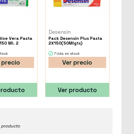
Desensin
Aloe Vera Pasta
Pack Desensin Plus Pasta
150 Ml. 2
2X150(50Mlgts)
stock
7 Uds. en stock
 precio
Ver precio
producto
Ver producto
e producto