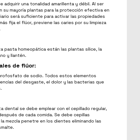
 adquirir una tonalidad amarillenta y débil. Al ser
n su mayoría plantas para la protección efectiva en
diario será suficiente para activar las propiedades
 fija el flúor, previene las caries por su limpieza
.
 pasta homeopática están las plantas sílice, la
no y llantén.
les de flúor:
rurofosfato de sodio. Todos estos elementos
 encías del desgaste, el dolor y las bacterias que
.
a dental se debe emplear con el cepillado regular,
a después de cada comida. Se debe cepillas
a mezcla penetre en los dientes eliminando las
smalte.