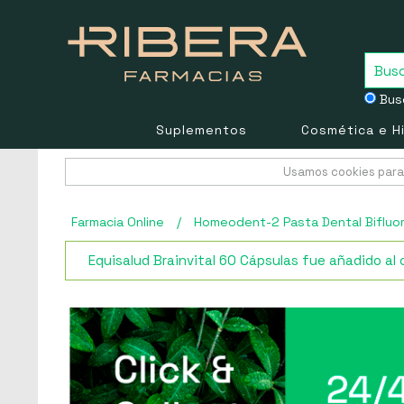
Busc
Suplementos
Cosmética e H
Usamos cookies para 
Farmacia Online
/
Homeodent-2 Pasta Dental Bifluora
Equisalud Brainvital 60 Cápsulas fue añadido al c