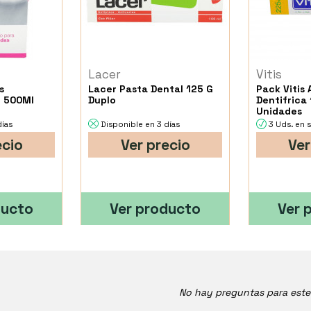
Lacer
Vitis
s
Lacer Pasta Dental 125 G
Pack Vitis 
o 500Ml
Duplo
Dentifrica 
Unidades
días
Disponible en 3 días
3 Uds. en 
ecio
Ver precio
Ver
ducto
Ver producto
Ver 
No hay preguntas para est