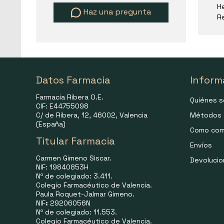
He
Haz una pregunta
R
Datos Farmacia
Inform
Farmacia Ribera O.E.
Quiénes 
CIF: E44755098
C/ de Ribera, 12, 46002, Valencia
Métodos 
(España)
Como com
Titular Farmacia
Envíos
Carmen Gimeno Siscar.
Devoluci
NIF: 19840853H
Nº de colegiado: 3.411.
Colegio Farmacéutico de Valencia.
Paula Roquet-Jalmar Gimeno.
NIF
:
29206056N
Nº de colegiado: 11.553.
Colegio Farmacéutico de Valencia.