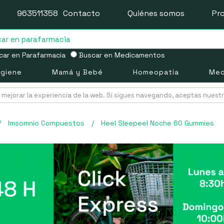
963511358
Contacto
Quiénes somos
Pr
ar en Parafarmacia
Buscar en Medicamentos
igiene
Mamá y Bebé
Homeopatía
Med
mejorar la experiencia de la web. Si sigues navegando, aceptas nuest
/
Imsomnio Compuestos
/
Heel Sleepeel Noche 60 Gummies