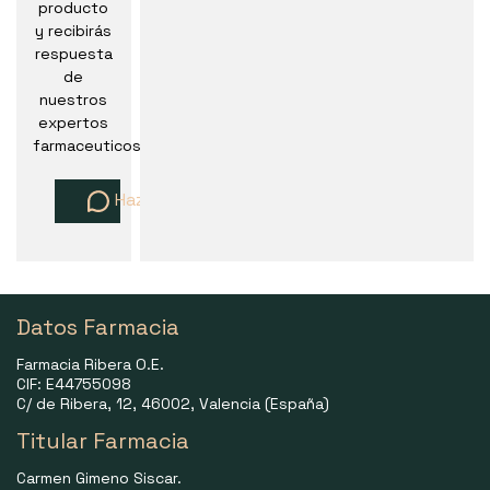
producto
y recibirás
respuesta
de
nuestros
expertos
farmaceuticos
Haz una pregunta
Datos Farmacia
Farmacia Ribera O.E.
CIF: E44755098
C/ de Ribera, 12, 46002, Valencia (España)
Titular Farmacia
Carmen Gimeno Siscar.