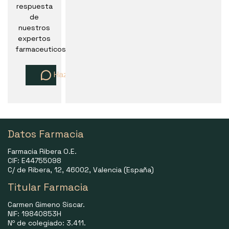
respuesta
de
nuestros
expertos
farmaceuticos
Haz una pregunta
Datos Farmacia
Farmacia Ribera O.E.
CIF: E44755098
C/ de Ribera, 12, 46002, Valencia (España)
Titular Farmacia
Carmen Gimeno Siscar.
NIF: 19840853H
Nº de colegiado: 3.411.