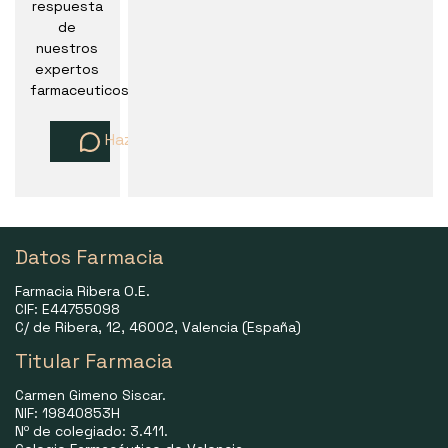
respuesta
de
nuestros
expertos
farmaceuticos
Haz una pregunta
Datos Farmacia
Farmacia Ribera O.E.
CIF: E44755098
C/ de Ribera, 12, 46002, Valencia (España)
Titular Farmacia
Carmen Gimeno Siscar.
NIF: 19840853H
Nº de colegiado: 3.411.