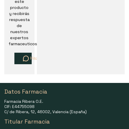
este
producto
y recibirás
respuesta
de
nuestros
expertos
farmaceuticos
Haz una pregunta
Datos Farmacia
Farmacia Ribera O.E.
CIF: E44755098
C/ de Ribera, 12, 46002, Valencia (España)
Titular Farmacia