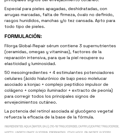
Especial para pieles apagadas, deshidratadas, con
arrugas marcadas, falta de firmeza, óvalo no definido,
rasgos hunididos, manchas y/o tez cansada. Apto para
todo tipo de pieles.
FORMULACIÓN:
Filorga Global-Repair sérum contiene 3 supernutrientes
(ceramidas, omegas y vitaminas), factores de la
reparación intensiva, para que la piel recupere su
elasticidad y luminosidad.
50 mesoingredientes + 4 estimulantes potenciadores
celulares (ácido hialurónico de bajo peso molelucar
asociado a konjac + complejo peptídico impulsor de
colágeno + complejo iluminador + extracto de peonía)
para corregir todos los principales signos de
envejecimientos cutáneo.
La potencia del retinol asociada al glucógeno vegetal
refuerza la eficacia de la base de la fórmula.
INGREDIENTES: AQUA (WATER, EAU), C10-18 TRIGLYCERIDES, CAPRYLIC/CAPRIC TRIGLYCERIDE,
HEPTYL UNDECYLENATE, GLYCERIN, PROPANEDIOL, ETHYLHEXYL PALMITATE, GLYCERYL