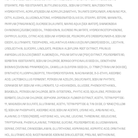
STEARATE, PEG-100 STEARATE, BUTYLENE GLYCOL, SODIUM CITRATE, MALTODEXTRIN,
HYDROXYETHYL ACRYLATE/SODIUM ACRYLOYLDIMETHYL TAURATE COPOLYMER, ARGININE PCA,
CETYL ALCOHOL, GLUCONOLACTONE, HYDROGENATED OLIVE OIL STEARYL ESTERS, MANNITOL,
PARFUM (FRAGRANCE), SUCROSE DILAURATE, MARIS AQUA (SEA WATER), SIMMONDSIA
CHINENSIS (JOJOBA) SEED OIL, TRIBEHENIN, SUCROSE PALMITATE, HYDROXYACETOPHENONE,
CAPRYLYL GLYCOL, CITRIC ACID, SODIUM HYDROXIDE, POLYACRYLATE CROSSPOLYMER-6, SODIUM
COCOYL GLUTAMATE, TOCOPHEROL, HELIANTHUS ANNUUS (SUNFLOWER) SEED OIL, LECITHIN,
LYSOLECITHIN, GLYCERYL LINOLEATE, PAEONIA ALBIFLORA ROOT EXTRACT, PRUNUS
AMYGDALUS DULCIS (SWEET ALMOND) OIL, PISUM SATIVUM (PEA) EXTRACT, POLYSORBATE 60,
SORBITAN ISOSTEARATE, SODIUM CHLORIDE, BORAGO OFFICINALIS SEED OIL, OENOTHERA
BIENNIS (EVENING PRIMROSE) OIL, CAMELLIA OLEIFERA SEED OIL, CI 77891 (TITANIUM DIOXIDE),
SYNTHETIC FLUORPHLOGOPITE, TRIHYDROXYSTEARIN, NIACINAMIDE, 3-O-ETHYL ASCORBIC
ACID, LACTOBACILLUS FERMENT, POTASSIUM AZELOYL DIGLYCINATE, SODIUM PHYTATE,
CERAMIDE NP, SODIUM HYALURONATE, 1,2-HEXANEDIOL, GLUCOSE, PHENOXYETHANOL,
BISABOLOL, POTASSIUM CHLORIDE, BETA-SITOSTEROL, PHYTIC ACID, SQUALENE, POTASSIUM
SORBATE, CALCIUM CHLORIDE, SOPHORA JAPONICA FLOWER EXTRACT, ACETYL TETRAPEPTIDE-
11, MAGNESIUM SULFATE, GLUTAMINE, ACETYL TETRAPEPTIDE-9, TIN OXIDE, CI 19140 (YELLOW
5), SODIUM PHOSPHATE, ASCORBIC ACID, SODIUM ACETATE, LYSINE HCL, ARGININE HCL,
ALANINE, CI 17200 (RED33), HISTIDINE HCL, VALINE, LEUCINE, THREONINE, ISOLEUCINE,
TRYPTOPHAN, PHENYLALANINE, TYROSINE, GLYCINE, POLYSORBATE 80, GLUCOMANNAN,
SERINE, CYSTINE, CYANOCOBALAMIN, GLUTATHIONE, ASPARAGINE, ASPARTIC ACID, ORNITHINE
HCL, GLUTAMIC ACID, NICOTINAMIDE ADENINE DINUCLEOTIDE, PROLINE, METHIONINE,