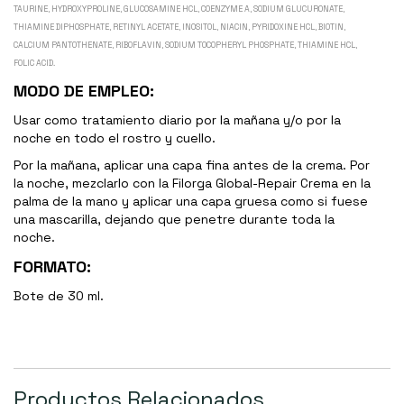
TAURINE, HYDROXYPROLINE, GLUCOSAMINE HCL, COENZYME A, SODIUM GLUCURONATE,
THIAMINE DIPHOSPHATE, RETINYL ACETATE, INOSITOL, NIACIN, PYRIDOXINE HCL, BIOTIN,
CALCIUM PANTOTHENATE, RIBOFLAVIN, SODIUM TOCOPHERYL PHOSPHATE, THIAMINE HCL,
FOLIC ACID.
MODO DE EMPLEO:
Usar como tratamiento diario por la mañana y/o por la
noche en todo el rostro y cuello.
Por la mañana, aplicar una capa fina antes de la crema. Por
la noche, mezclarlo con la Filorga Global-Repair Crema en la
palma de la mano y aplicar una capa gruesa como si fuese
una mascarilla, dejando que penetre durante toda la
noche.
FORMATO:
Bote de 30 ml.
Productos Relacionados