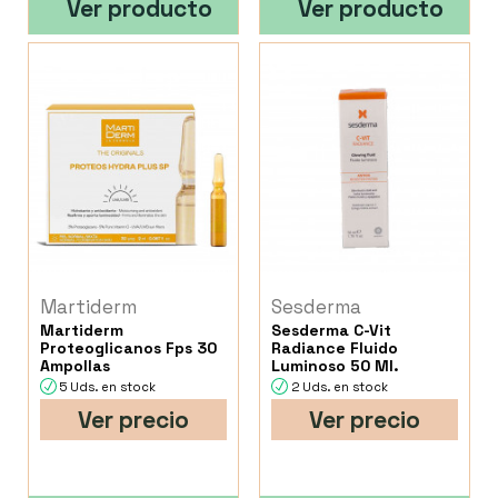
Ver producto
Ver producto
Martiderm
Sesderma
Martiderm
Sesderma C-Vit
Proteoglicanos Fps 30
Radiance Fluido
Ampollas
Luminoso 50 Ml.
5 Uds. en stock
2 Uds. en stock
Ver precio
Ver precio