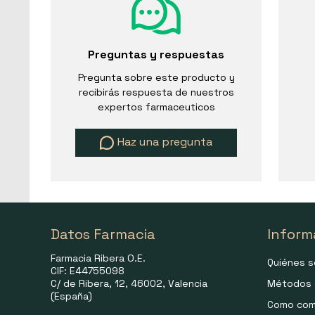
Preguntas y respuestas
Pregunta sobre este producto y
recibirás respuesta de nuestros
expertos farmaceuticos
Haz una pregunta
Datos Farmacia
Inform
Farmacia Ribera O.E.
Quiénes 
CIF: E44755098
C/ de Ribera, 12, 46002, Valencia
Métodos 
(España)
Como com