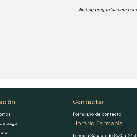
No hay preguntas para est
ación
Contactar
somos
Formulario de contacto
Horario Farmacia
de pago
prar
Lunes a Sábado de 8:30h-21:3