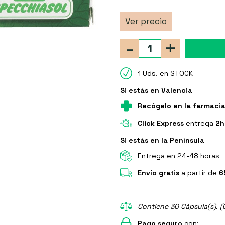
Ver precio
-
+
1 Uds. en STOCK
Si estás en Valencia
Recógelo en la farmaci
Click Express
entrega
2h
Si estás en la Península
Entrega en 24-48 horas
Envío gratis
a partir de
6
Contiene 30 Cápsula(s). (
Pago seguro
con: