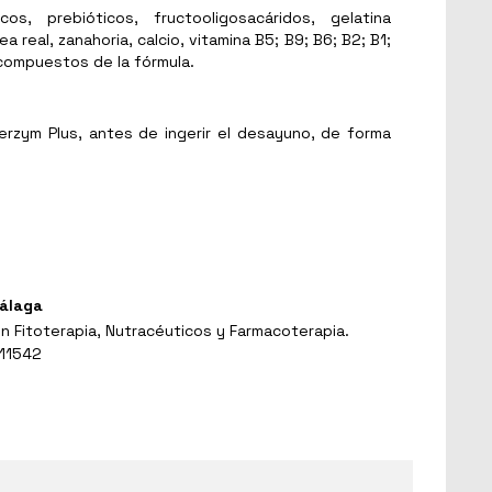
cos, prebióticos, fructooligosacáridos, gelatina
lea real, zanahoria, calcio, vitamina B5; B9; B6; B2; B1;
 compuestos de la fórmula.
erzym Plus, antes de ingerir el desayuno, de forma
álaga
en Fitoterapia, Nutracéuticos y Farmacoterapia.
 11542