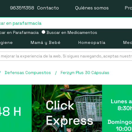
963511358
Contacto
Quiénes somos
Pr
ar en Parafarmacia
Buscar en Medicamentos
igiene
Mamá y Bebé
Homeopatía
Med
mejorar la experiencia de la web. Si sigues navegando, aceptas nuest
/
Defensas Compuestos
/
Ferzym Plus 30 Cápsulas