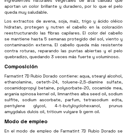
ingredientes naturales vegetales de alta calidad que
aportan un color brillante y duradero, por lo que el pelo
queda muy saludable.
Los extractos de avena, soja, maíz, trigo y ácido oléico
hidratan, protegen y nutren el cabello en la coloración
reestructurando las fibras capilares. El color del cabello
se mantiene hasta 5 semanas protegido del sol, viento y
contaminación externa. El cabello queda más resistente
contra roturas, reparando las puntas abiertas y el pelo
quebradizo, quedando 3 veces más fuerte y voluminoso.
Composición
Farmatint 7D Rubio Dorado contiene: aqua, stearyl alcohol,
ethanolamine, ceteth-24, toluene-2,5-diamine sulfate,
cocamidopropyl betaine, polysorbate-20, cocamide mea,
argania spinosa kernel oil, limnanthes alba seed oil, sodium
sulfite, sodium ascorbate, parfum, tetrasodium edta,
pentylene glycol, 4-t-butylcyclohexanol, prunus
amygdalus dulcis oil, triticum vulgare & germ oil.
Modo de empleo
En el modo de empleo de Farmatint 7D Rubio Dorado se