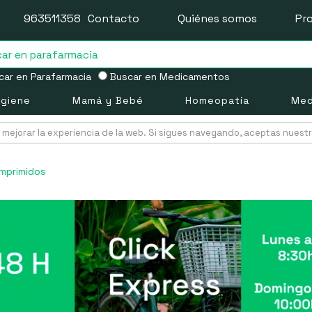
963511358
Contacto
Quiénes somos
Pr
ar en Parafarmacia
Buscar en Medicamentos
igiene
Mamá y Bebé
Homeopatía
Med
mejorar la experiencia de la web. Si sigues navegando, aceptas nuest
omprimidos