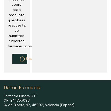
sobre
este
producto
y recibirás
respuesta
de
nuestros
expertos
farmaceuticos
Haz una pregunta
Datos Farmacia
Farmacia Ribera O.E.
CIF: E44755098
C/ de Ribera, 12, 46002, Valencia (España)