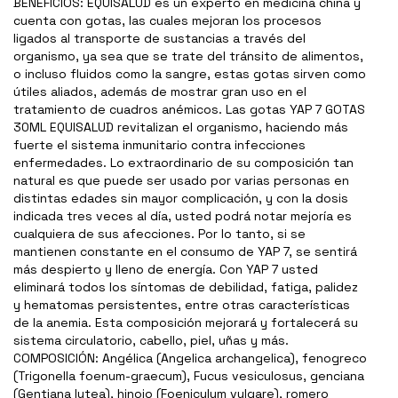
BENEFICIOS: EQUISALUD es un experto en medicina china y
cuenta con gotas, las cuales mejoran los procesos
ligados al transporte de sustancias a través del
organismo, ya sea que se trate del tránsito de alimentos,
o incluso fluidos como la sangre, estas gotas sirven como
útiles aliados, además de mostrar gran uso en el
tratamiento de cuadros anémicos. Las gotas YAP 7 GOTAS
30ML EQUISALUD revitalizan el organismo, haciendo más
fuerte el sistema inmunitario contra infecciones
enfermedades. Lo extraordinario de su composición tan
natural es que puede ser usado por varias personas en
distintas edades sin mayor complicación, y con la dosis
indicada tres veces al día, usted podrá notar mejoría es
cualquiera de sus afecciones. Por lo tanto, si se
mantienen constante en el consumo de YAP 7, se sentirá
más despierto y lleno de energía. Con YAP 7 usted
eliminará todos los síntomas de debilidad, fatiga, palidez
y hematomas persistentes, entre otras características
de la anemia. Esta composición mejorará y fortalecerá su
sistema circulatorio, cabello, piel, uñas y más.
COMPOSICIÓN: Angélica (Angelica archangelica), fenogreco
(Trigonella foenum-graecum), Fucus vesiculosus, genciana
(Gentiana lutea), hinojo (Foeniculum vulgare), romero