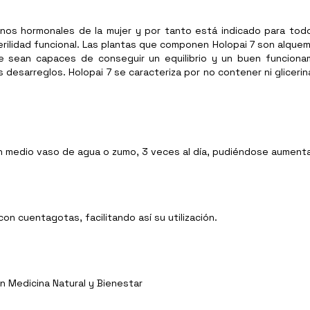
tornos hormonales de la mujer y por tanto está indicado para to
lidad funcional. Las plantas que componen Holopai 7 son alquemila, 
 que sean capaces de conseguir un equilibrio y un buen funcion
desarreglos. Holopai 7 se caracteriza por no contener ni gliceri
n medio vaso de agua o zumo, 3 veces al día, pudiéndose aumenta
on cuentagotas, facilitando así su utilización.
n Medicina Natural y Bienestar