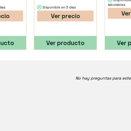
Disponible
laborables
días
Disponible en 3 días
Ver
ecio
Ver precio
ducto
Ver producto
Ver 
No hay preguntas para est