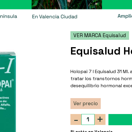
VER MARCA Equisalud
Equisalud Ho
Holopai 7 I Equisalud 31 Ml
tratar los transtornos ho
desequilibrio hormonal exc
Ver precio
-
+
Si estás en Valencia