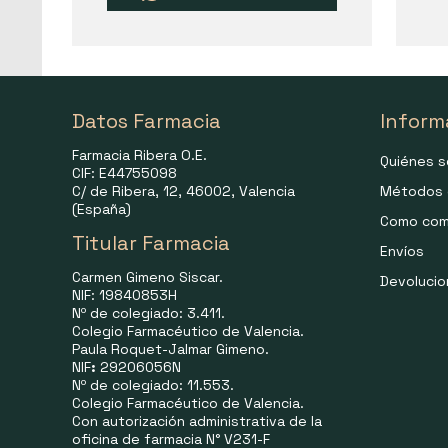
Datos Farmacia
Inform
Farmacia Ribera O.E.
Quiénes 
CIF: E44755098
C/ de Ribera, 12, 46002, Valencia
Métodos 
(España)
Como com
Titular Farmacia
Envíos
Carmen Gimeno Siscar.
Devoluci
NIF: 19840853H
Nº de colegiado: 3.411.
Colegio Farmacéutico de Valencia.
Paula Roquet-Jalmar Gimeno.
NIF
:
29206056N
Nº de colegiado: 11.553.
Colegio Farmacéutico de Valencia.
Con autorización administrativa de la
oficina de farmacia N° V231-F