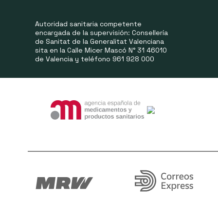
Autoridad sanitaria competente
encargada de la supervisión: Consellería
de Sanitat de la Generalitat Valenciana
sita en la Calle Micer Mascó N° 31 46010
de Valencia y teléfono 961 928 000