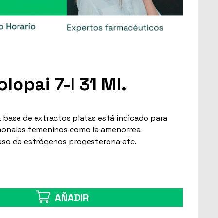
lopai 7-I 31 Ml.
. a base de extractos platas está indicado para
rmonales femeninos como la amenorrea
eso de estrógenos progesterona etc.
AÑADIR