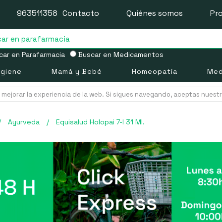
963511358
Contacto
Quiénes somos
Pr
ar en Parafarmacia
Buscar en Medicamentos
igiene
Mamá y Bebé
Homeopatía
Med
mejorar la experiencia de la web. Si sigues navegando, aceptas nuest
/
Ayurveda
/
Equisalud Holopai 7-I 31 Ml.