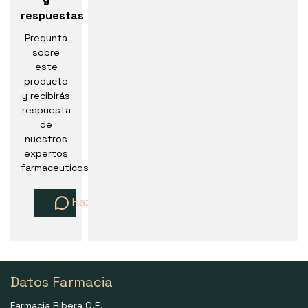
respuestas
Pregunta
sobre
este
producto
y recibirás
respuesta
de
nuestros
expertos
farmaceuticos
Haz una pregunta
Datos Farmacia
Farmacia Ribera O.E.