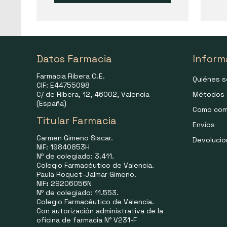
Datos Farmacia
Inform
Farmacia Ribera O.E.
Quiénes 
CIF: E44755098
C/ de Ribera, 12, 46002, Valencia
Métodos 
(España)
Como com
Titular Farmacia
Envíos
Carmen Gimeno Siscar.
Devoluci
NIF: 19840853H
Nº de colegiado: 3.411.
Colegio Farmacéutico de Valencia.
Paula Roquet-Jalmar Gimeno.
NIF
:
29206056N
Nº de colegiado: 11.553.
Colegio Farmacéutico de Valencia.
Con autorización administrativa de la
oficina de farmacia N° V231-F