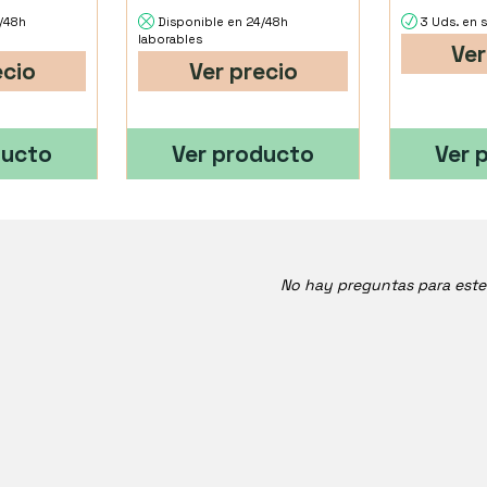
4/48h
Disponible en 24/48h
3 Uds. en 
laborables
Ver
ecio
Ver precio
ducto
Ver producto
Ver 
No hay preguntas para est