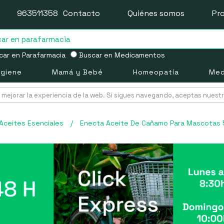
963511358
Contacto
Quiénes somos
Pr
ar en Parafarmacia
Buscar en Medicamentos
igiene
Mamá y Bebé
Homeopatía
Med
mejorar la experiencia de la web. Si sigues navegando, aceptas nuest
Aceites Esenciales
/
Enecta Aceite De Cañamo Para Mascotas 