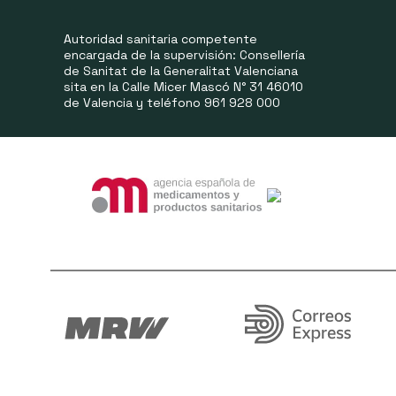
Autoridad sanitaria competente
encargada de la supervisión: Consellería
de Sanitat de la Generalitat Valenciana
sita en la Calle Micer Mascó N° 31 46010
de Valencia y teléfono 961 928 000