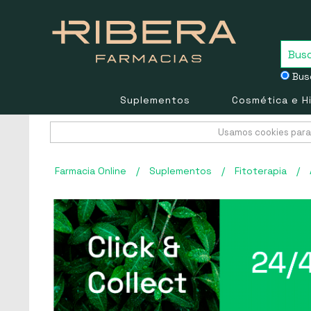
Busc
Suplementos
Cosmética e H
Usamos cookies para 
Farmacia Online
/
Suplementos
/
Fitoterapia
/