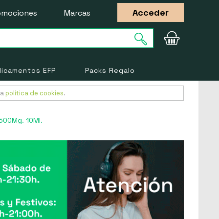
Acceder
omociones
Marcas
icamentos EFP
Packs Regalo
ra
política de cookies
.
500Mg. 10Ml.