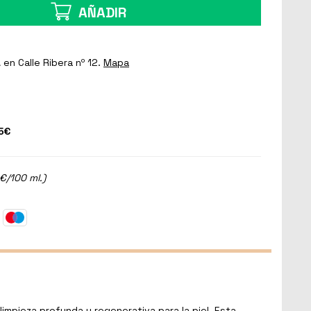
AÑADIR
a
en Calle Ribera nº 12.
Mapa
5€
 €/100 ml.)
impieza profunda y regenerativa para la piel. Esta