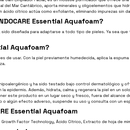
al del Mar Cantábrico, aporta minerales y oligoelementos que hidr
ácido cítrico actúa como exfoliante, eliminando impurezas sin dañ
ENDOCARE Essential Aquafoam?
ido diseñada para adaptarse a todo tipo de pieles. Ya sea que tu
tial Aquafoam?
tes de usar. Con la piel previamente humedecida, aplica la espuma
za.
oalergénico y ha sido testado bajo control dermatológico y oftalm
 en la epidermis. Además, hidrata, calma y regenera la piel en un so
r este producto en un lugar seco y fresco, fuera del alcance de 
to o algún efecto adverso, suspende su uso y consulta con un esp
ARE Essential Aquafoam
rowth Factor Technology, Ácido Cítrico, Extracto de hoja de mi