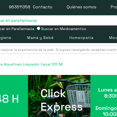
963511358
Contacto
Quiénes somos
Pr
ar en Parafarmacia
Buscar en Medicamentos
igiene
Mamá y Bebé
Homeopatía
Med
mejorar la experiencia de la web. Si sigues navegando, aceptas nuest
e Aquafoam Limpiador Facial 125 Ml