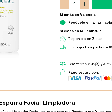
-
+
Si estás en Valencia
Recógelo en la farmaci
Si estás en la Península
Disponible en 3 días
Envío gratis
a partir de
6
Contiene 125 Ml(s). (19.16
Pago seguro
con:
Espuma Facial Limpiadora
Foam Limpiador Facial, es un mousse purificador que ofrece una l