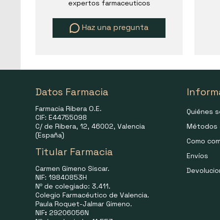
expertos farmaceuticos
Haz una pregunta
Datos Farmacia
Inform
Farmacia Ribera O.E.
Quiénes 
CIF: E44755098
C/ de Ribera, 12, 46002, Valencia
Métodos 
(España)
Como com
Titular Farmacia
Envíos
Carmen Gimeno Siscar.
Devoluci
NIF: 19840853H
Nº de colegiado: 3.411.
Colegio Farmacéutico de Valencia.
Paula Roquet-Jalmar Gimeno.
NIF
:
29206056N