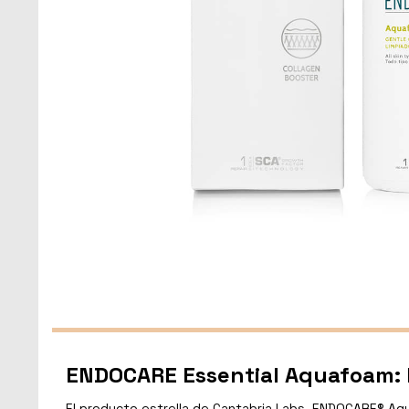
ENDOCARE Essential Aquafoam: 
El producto estrella de Cantabria Labs, ENDOCARE® Aqua