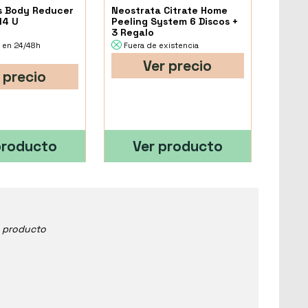
 Body Reducer
Neostrata Citrate Home
14 U
Peeling System 6 Discos +
3 Regalo
 en 24/48h
Fuera de existencia
Ver precio
 precio
producto
Ver producto
e producto