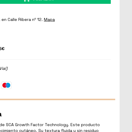
a
en Calle Ribera nº 12.
Mapa
5€
Vial)
a
s de SCA Growth Factor Technology. Este producto
cimiento cutáneo. Su textura fluida y sin residuo