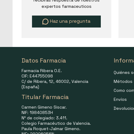
recibirás respuesta de nuestros
expertos farmaceuticos
Haz una pregunta
Datos Farmacia
Inform
Farmacia Ribera O.E.
Quiénes 
CIF: E44755098
C/ de Ribera, 12, 46002, Valencia
Métodos 
(España)
Como com
Titular Farmacia
Envíos
Carmen Gimeno Siscar.
Devoluci
NIF: 19840853H
Nº de colegiado: 3.411.
Colegio Farmacéutico de Valencia.
Paula Roquet-Jalmar Gimeno.