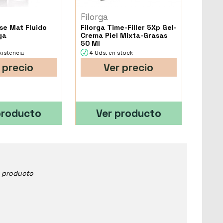
Filorga
se Mat Fluido
Filorga Time-Filler 5Xp Gel-
ga
Crema Piel Mixta-Grasas
50 Ml
xistencia
4 Uds. en stock
 precio
Ver precio
producto
Ver producto
e producto