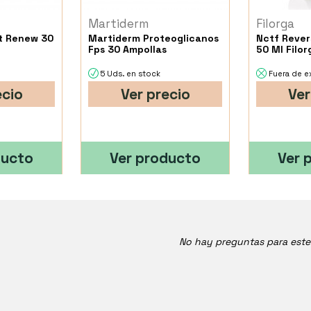
Martiderm
Filorga
t Renew 30
Martiderm Proteoglicanos
Nctf Rever
Fps 30 Ampollas
50 Ml Filor
5 Uds. en stock
Fuera de e
ecio
Ver precio
Ver
ducto
Ver producto
Ver 
No hay preguntas para est