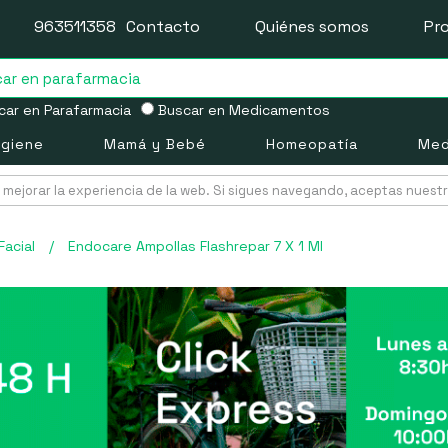
963511358
Contacto
Quiénes somos
Pr
ar en Parafarmacia
Buscar en Medicamentos
igiene
Mamá y Bebé
Homeopatía
Med
mejorar la experiencia de la web. Si sigues navegando, aceptas nuest
Facial
/
Endocare Ampollas Flashrepar 7 X 1 Ml