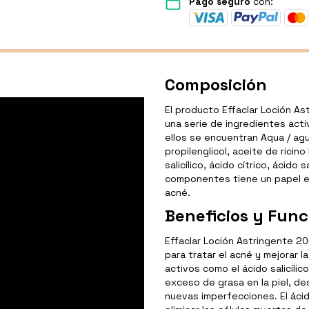
Pago seguro
con:
Composición
El producto Effaclar Loción 
una serie de ingredientes acti
ellos se encuentran Aqua / agua
propilenglicol, aceite de ricin
salicílico, ácido cítrico, ácido
componentes tiene un papel esp
acné.
Beneficios y Func
Effaclar Loción Astringente 2
para tratar el acné y mejorar l
activos como el ácido salicílic
exceso de grasa en la piel, de
nuevas imperfecciones. El ácid