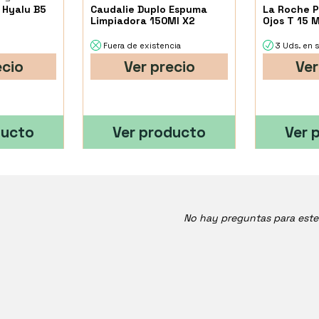
 Hyalu B5
Caudalie Duplo Espuma
La Roche P
Limpiadora 150Ml X2
Ojos T 15 M
Fuera de existencia
3 Uds. en 
ecio
Ver precio
Ver
ducto
Ver producto
Ver 
No hay preguntas para est