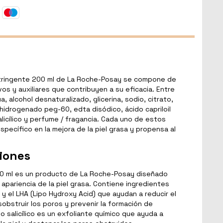
Astringente 200 ml de La Roche-Posay se compone de
vos y auxiliares que contribuyen a su eficacia. Entre
, alcohol desnaturalizado, glicerina, sodio, citrato,
o hidrogenado peg-60, edta disódico, ácido capriloil
 salicílico y perfume / fragancia. Cada uno de estos
ecífico en la mejora de la piel grasa y propensa al
iones
00 ml es un producto de La Roche-Posay diseñado
a apariencia de la piel grasa. Contiene ingredientes
o y el LHA (Lipo Hydroxy Acid) que ayudan a reducir el
sobstruir los poros y prevenir la formación de
o salicílico es un exfoliante químico que ayuda a