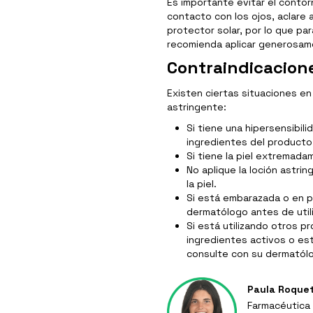
Es importante evitar el contor
contacto con los ojos, aclar
protector solar, por lo que pa
recomienda aplicar generosam
Contraindicacion
Existen ciertas situaciones en
astringente:
Si tiene una hipersensibili
ingredientes del producto
Si tiene la piel extremadam
No aplique la loción astri
la piel.
Si está embarazada o en p
dermatólogo antes de utili
Si está utilizando otros p
ingredientes activos o es
consulte con su dermatól
Paula Roque
Farmacéutica 