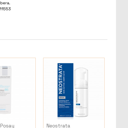
ibera.
 11553
 Posay
Neostrata