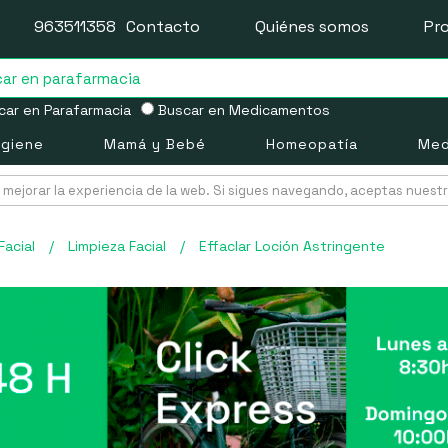
963511358
Contacto
Quiénes somos
Pr
ar en Parafarmacia
Buscar en Medicamentos
igiene
Mamá y Bebé
Homeopatía
Med
mejorar la experiencia de la web. Si sigues navegando, aceptas nuest
Facial
/
Limpieza Facial
/
Effaclar Loción Astringente