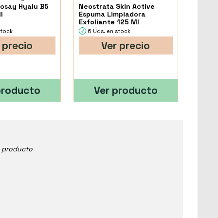
osay Hyalu B5
Neostrata Skin Active
l
Espuma Limpiadora
Exfoliante 125 Ml
stock
6 Uds. en stock
 precio
Ver precio
producto
Ver producto
e producto