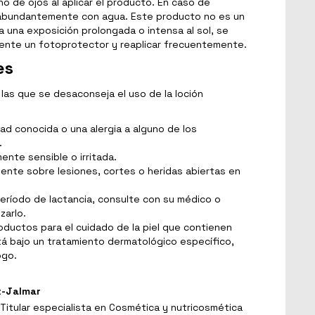
no de ojos al aplicar el producto. En caso de
e abundantemente con agua. Este producto no es un
ra una exposición prolongada o intensa al sol, se
ente un fotoprotector y reaplicar frecuentemente.
es
 las que se desaconseja el uso de la loción
dad conocida o una alergia a alguno de los
.
ente sensible o irritada.
ngente sobre lesiones, cortes o heridas abiertas en
eríodo de lactancia, consulte con su médico o
zarlo.
roductos para el cuidado de la piel que contienen
tá bajo un tratamiento dermatológico específico,
ogo.
t-Jalmar
Titular especialista en Cosmética y nutricosmética