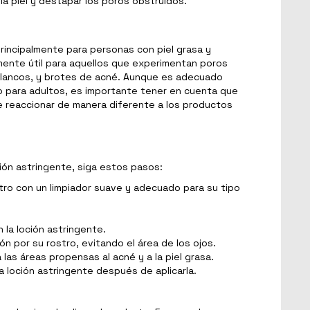
 la piel y destapar los poros obstruidos.
rincipalmente para personas con piel grasa y
mente útil para aquellos que experimentan poros
blancos, y brotes de acné. Aunque es adecuado
 para adultos, es importante tener en cuenta que
 reaccionar de manera diferente a los productos
ión astringente, siga estos pasos:
tro con un limpiador suave y adecuado para su tipo
la loción astringente.
 por su rostro, evitando el área de los ojos.
 las áreas propensas al acné y a la piel grasa.
a loción astringente después de aplicarla.