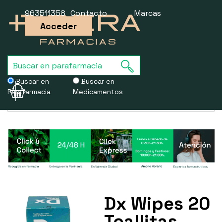
963511358
Contacto
Marcas
Acceder
Buscar en
Buscar en
Parafarmacia
Medicamentos
Usamos cookies para mejorar la experiencia de la web. Si sigues
navegando, aceptas nuestra
política de cookies
.
Dx Wipes 20
Toallitas