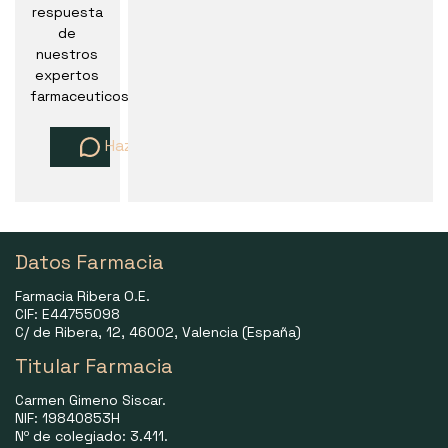
respuesta
de
nuestros
expertos
farmaceuticos
Haz una pregunta
Datos Farmacia
Farmacia Ribera O.E.
CIF: E44755098
C/ de Ribera, 12, 46002, Valencia (España)
Titular Farmacia
Carmen Gimeno Siscar.
NIF: 19840853H
Nº de colegiado: 3.411.