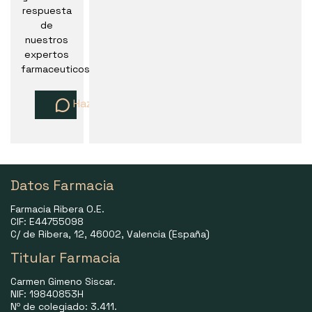
respuesta
de
nuestros
expertos
farmaceuticos
Haz una pregunta
Datos Farmacia
Farmacia Ribera O.E.
CIF: E44755098
C/ de Ribera, 12, 46002, Valencia (España)
Titular Farmacia
Carmen Gimeno Siscar.
NIF: 19840853H
Nº de colegiado: 3.411.