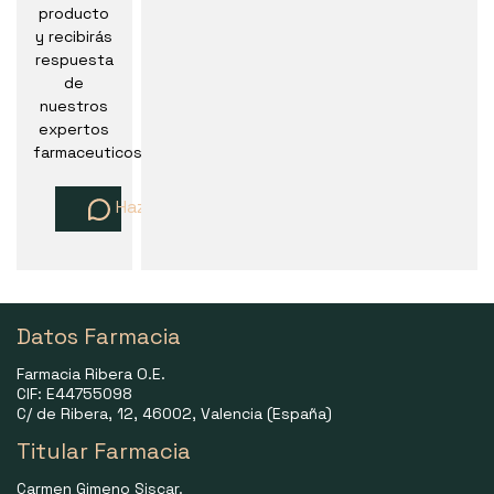
producto
y recibirás
respuesta
de
nuestros
expertos
farmaceuticos
Haz una pregunta
Datos Farmacia
Farmacia Ribera O.E.
CIF: E44755098
C/ de Ribera, 12, 46002, Valencia (España)
Titular Farmacia
Carmen Gimeno Siscar.