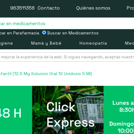
963511358
Contacto
Quiénes somos
Pr
ar en Parafarmacia
Buscar en Medicamentos
igiene
Mamá y Bebé
Homeopatía
Med
mejorar la experiencia de la web. Si sigues navegando, aceptas nuest
nfantil (12.5 Mg Solucion Oral 12 Unidosis 5 Ml)