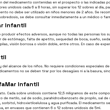
ión del medicamento contenidas en el prospecto o las indicadas po
es unidosis cada 6 a 8 horas, sin superar los 12 sobres al día, pa
camento no debe ser utilizado en niños menores de 2 años. Se re
 de sobredosis, se debe consultar inmediatamente a un médico o fa
 Infantil
 producir efectos adversos, aunque no todas las personas los s
lor de estómago, falta de apetito, sequedad de boca, sueño, seda
upilas, visión borrosa o visión doble, entre otros. En caso de exp
til
del alcance de los niños. No requiere condiciones especiales de
camentos no se deben tirar por los desagües ni a la basura, sin
faMar Infantil
drinato. Cada sobre unidosis contiene 12,5 miligramos de este comp
 de metilo, sal de sodio, parahidroxibenzoato de propilo, sal de s
 sorbitol, hidroxietilcelulosa y agua purificada. El medicamento s
esa, en envases que contienen 6 o 12 sobres unidosis de 5ml.