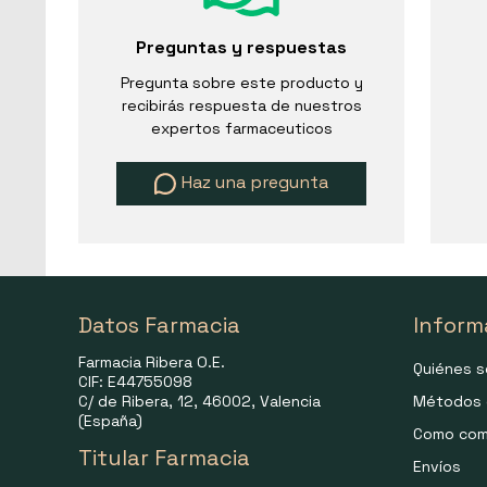
Preguntas y respuestas
Pregunta sobre este producto y
recibirás respuesta de nuestros
expertos farmaceuticos
Haz una pregunta
Datos Farmacia
Inform
Farmacia Ribera O.E.
Quiénes 
CIF: E44755098
C/ de Ribera, 12, 46002, Valencia
Métodos 
(España)
Como com
Titular Farmacia
Envíos