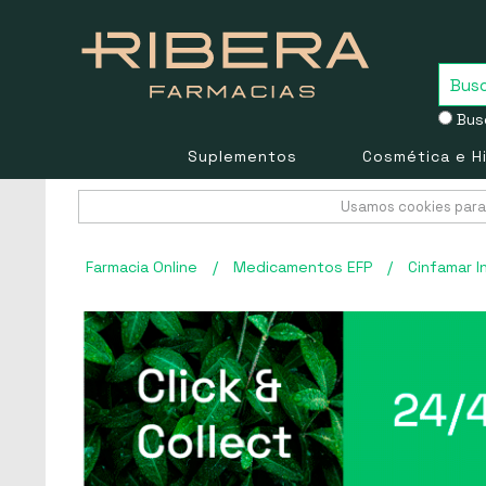
Busc
Suplementos
Cosmética e H
Usamos cookies para 
Farmacia Online
/
Medicamentos EFP
/
Cinfamar I