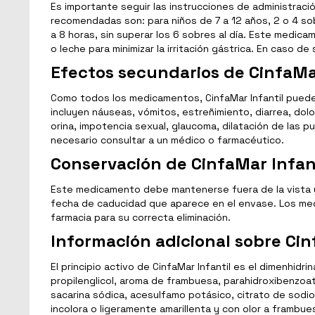
Es importante seguir las instrucciones de administrac
recomendadas son: para niños de 7 a 12 años, 2 o 4 sobr
a 8 horas, sin superar los 6 sobres al día. Este medi
o leche para minimizar la irritación gástrica. En caso
Efectos secundarios de CinfaMar
Como todos los medicamentos, CinfaMar Infantil puede
incluyen náuseas, vómitos, estreñimiento, diarrea, do
orina, impotencia sexual, glaucoma, dilatación de las p
necesario consultar a un médico o farmacéutico.
Conservación de CinfaMar Infan
Este medicamento debe mantenerse fuera de la vista y 
fecha de caducidad que aparece en el envase. Los medi
farmacia para su correcta eliminación.
Información adicional sobre Cin
El principio activo de CinfaMar Infantil es el dimenhi
propilenglicol, aroma de frambuesa, parahidroxibenzoato
sacarina sódica, acesulfamo potásico, citrato de sodio,
incolora o ligeramente amarillenta y con olor a frambu