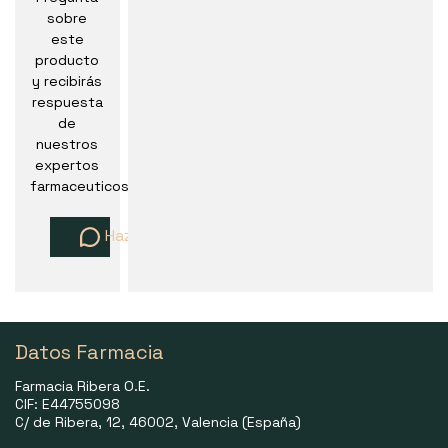
sobre
este
producto
y recibirás
respuesta
de
nuestros
expertos
farmaceuticos
Haz una pregunta
Datos Farmacia
Farmacia Ribera O.E.
CIF: E44755098
C/ de Ribera, 12, 46002, Valencia (España)