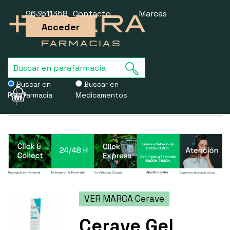
963511358
Contacto
Marcas
Acceder
Buscar en
Buscar en
Parafarmacia
Medicamentos
Usamos cookies para mejorar la experiencia de la web. Si sigues
navegando, aceptas nuestra
política de cookies
.
VER MARCA Cerave
Cerave Gel