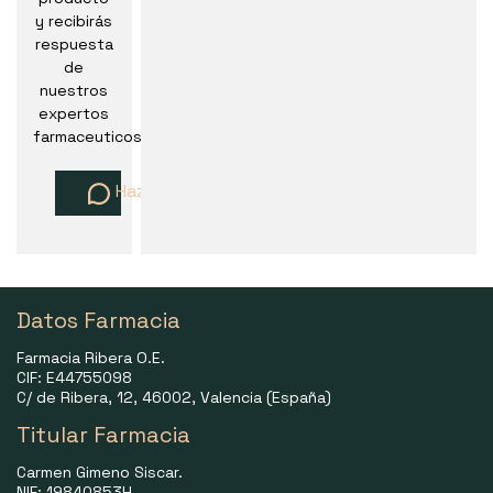
y recibirás
respuesta
de
nuestros
expertos
farmaceuticos
Haz una pregunta
Datos Farmacia
Farmacia Ribera O.E.
CIF: E44755098
C/ de Ribera, 12, 46002, Valencia (España)
Titular Farmacia
Carmen Gimeno Siscar.
NIF: 19840853H