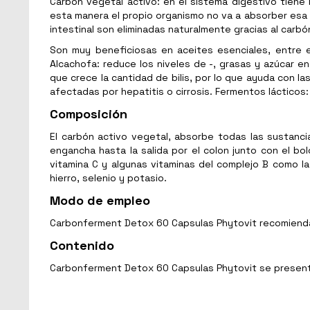
Carbón vegetal activo: en el sistema digestivo tiene 
esta manera el propio organismo no va a absorber esa 
intestinal son eliminadas naturalmente gracias al carbó
Son muy beneficiosas en aceites esenciales, entre e
Alcachofa: reduce los niveles de -, grasas y azúcar en
que crece la cantidad de bilis, por lo que ayuda con la
afectadas por hepatitis o cirrosis. Fermentos láctico
Composición
El carbón activo vegetal, absorbe todas las sustanci
engancha hasta la salida por el colon junto con el bo
vitamina C y algunas vitaminas del complejo B como la, 
hierro, selenio y potasio.
Modo de empleo
Carbonferment Detox 60 Capsulas Phytovit recomienda 
Contenido
Carbonferment Detox 60 Capsulas Phytovit se presen