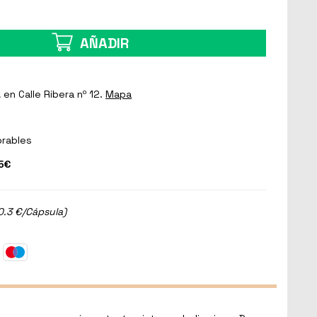
AÑADIR
a
en Calle Ribera nº 12.
Mapa
orables
5€
0.3 €/Cápsula)