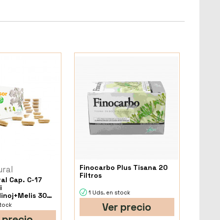
Finocarbo Plus Tisana 20
ural
Filtros
al Cap. C-17
i
1 Uds. en stock
inoj+Melis 30
Ver precio
stock
 precio