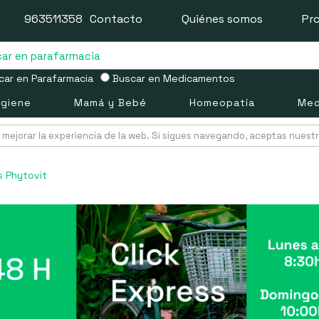
963511358
Contacto
Quiénes somos
Pr
ar en Parafarmacia
Buscar en Medicamentos
igiene
Mamá y Bebé
Homeopatía
Med
mejorar la experiencia de la web. Si sigues navegando, aceptas nuest
 Phytovit