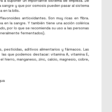
 va a suponer un importante sistema de limpieza. De
la sangre y que por osmosis pueden pasar al sistema
en la bilis.
flavonoides antioxidantes. Son muy ricas en fibra.
ea en la sangre. Y también tiene una acción colérica
ígado, por lo que se recomienda su uso a las personas
generalmente fermentados).
 pesticidas, aditivos alimentarios y fármacos. Las
e las que podemos destacar: vitamina A, vitamina E,
 el hierro, manganeso, zinc, calcio, magnesio, cobre,
gua