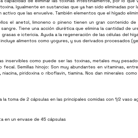
la capacidad de eliminar las toxinas intestinalmente, por lo que
toxina. Igualmente en sustancias que ya han sido eliminadas por 
n activo que las envuelve. También elementos que el hígado elimina 
llos el anetol, limoneno o pineno tienen un gran contenido de 
 sangre. Tiene una acción diurética que elimina la cantidad de ur
s grasas e ictericia. Ayuda a la regeneración de las células del h
s: incluye alimentos como yogures, y sus derivados procesados (
as inservibles como puede ser las toxinas, metales muy pesados,
lo fecal. Semillas hinojo: Son muy abundantes en vitaminas, entr
niacina, piridoxina o riboflavin, tiamina. Nos dan minerales como
la toma de 2 cápsulas en las principales comidas con 1/2 vaso a
ta en un envase de 45 cápsulas