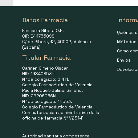
Datos Farmacia
Inform
Farmacia Ribera O.E.
Quiénes 
CIF: E44755098
C/ de Ribera, 12, 46002, Valencia
Métodos 
(España)
Como com
Titular Farmacia
Envíos
Carmen Gimeno Siscar.
Devoluci
NIF: 19840853H
Nº de colegiado: 3.411.
Colegio Farmacéutico de Valencia.
Paula Roquet-Jalmar Gimeno.
NIF
:
29206056N
Nº de colegiado: 11.553.
Colegio Farmacéutico de Valencia.
Con autorización administrativa de la
oficina de farmacia N° V231-F
Autoridad sanitaria competente