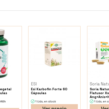
ESI
Soria Nat
Vegetal
Esi Karbofin Forte 60
Soria Natur
ulas
Cápsulas
Flatusor Xx
Ang+Anis+H
Cap.
4/48h
1 Uds. en stock
1 Uds. en 
Ver precio
Ver