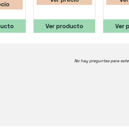
ecio
ducto
Ver producto
Ver 
No hay preguntas para est