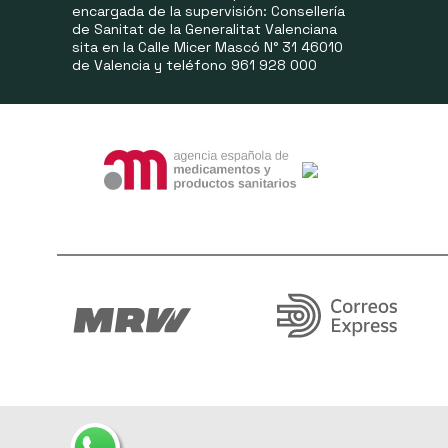
encargada de la supervisión: Consellería
de Sanitat de la Generalitat Valenciana
sita en la Calle Micer Mascó N° 31 46010
de Valencia y teléfono 961 928 000