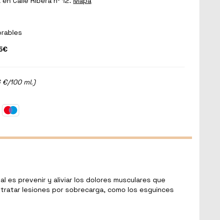
a
en Calle Ribera nº 12.
Mapa
orables
5€
 €/100 ml.)
l es prevenir y aliviar los dolores musculares que
a tratar lesiones por sobrecarga, como los esguinces