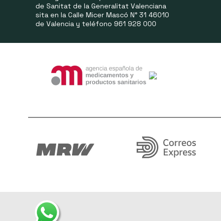
de Sanitat de la Generalitat Valenciana
sita en la Calle Micer Mascó N° 31 46010
de Valencia y teléfono 961 928 000