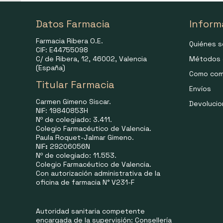
Datos Farmacia
Inform
Farmacia Ribera O.E.
Quiénes 
CIF: E44755098
C/ de Ribera, 12, 46002, Valencia
Métodos 
(España)
Como com
Titular Farmacia
Envíos
Carmen Gimeno Siscar.
Devoluci
NIF: 19840853H
Nº de colegiado: 3.411.
Colegio Farmacéutico de Valencia.
Paula Roquet-Jalmar Gimeno.
NIF
:
29206056N
Nº de colegiado: 11.553.
Colegio Farmacéutico de Valencia.
Con autorización administrativa de la
oficina de farmacia N° V231-F
Autoridad sanitaria competente
encargada de la supervisión: Consellería