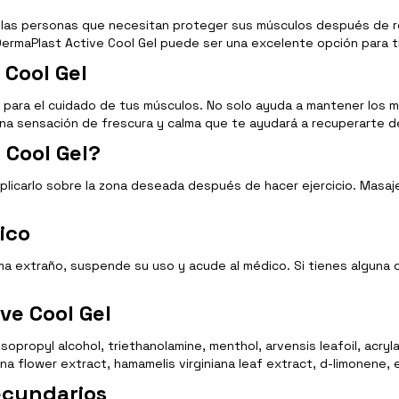
as personas que necesitan proteger sus músculos después de reali
rmaPlast Active Cool Gel puede ser una excelente opción para ti
 Cool Gel
 para el cuidado de tus músculos. No solo ayuda a mantener los m
na sensación de frescura y calma que te ayudará a recuperarte de
 Cool Gel?
 aplicarlo sobre la zona deseada después de hacer ejercicio. Masa
ico
toma extraño, suspende su uso y acude al médico. Si tienes algun
ve Cool Gel
propyl alcohol, triethanolamine, menthol, arvensis leafoil, acryla
a flower extract, hamamelis virginiana leaf extract, d-limonene, ec
ecundarios