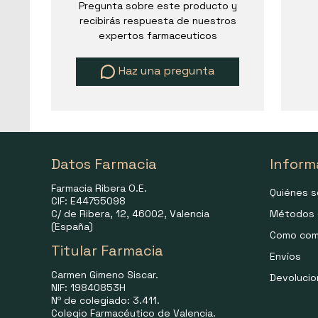
Pregunta sobre este producto y
recibirás respuesta de nuestros
expertos farmaceuticos
Haz una pregunta
Datos Farmacia
Inform
Farmacia Ribera O.E.
Quiénes 
CIF: E44755098
C/ de Ribera, 12, 46002, Valencia
Métodos 
(España)
Como com
Titular Farmacia
Envíos
Carmen Gimeno Siscar.
Devoluci
NIF: 19840853H
Nº de colegiado: 3.411.
Colegio Farmacéutico de Valencia.