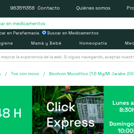
963511358
Contacto
Quiénes somos
Pr
ar en Parafarmacia
Buscar en Medicamentos
igiene
Mamá y Bebé
Homeopatía
Med
mejorar la experiencia de la web. Si sigues navegando, aceptas nuest
s
/
Tos con moco
/
Bisolvon Mucolitico (1.6 Mg/Ml Jarabe 200