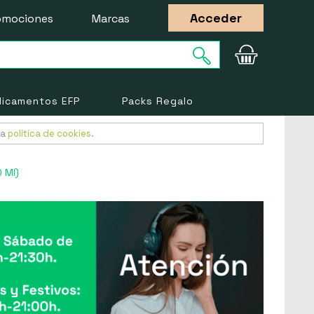
Acceder
omociones
Marcas
icamentos EFP
Packs Regalo
ra
política de cookies
.
 Ml)