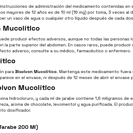
 instrucciones de administración del medicamento contenidas en e
s mayores de 12 años es de 10 ml (16 mg) por toma, 3 veces al día,
er un vaso de agua o cualquier otro líquido después de cada dosis
n Mucolítico
ede producir efectos adversos, aunque no todas las personas lo
 en la parte superior del abdomen. En casos raros, puede producir
 efecto adverso, consulte a su médico, farmacéutico o enfermero.
ítico
ión para
Bisolvon Mucolítico
. Mantenga este medicamento fuera de 
rece en el envase, ni después de 12 meses de abrir el envase p
olvon Mucolítico
xina hidrocloruro, y cada ml de jarabe contiene 1,6 miligramos 
ereza, aroma de chocolate, levomentol y agua purificada. El produ
ito dosificador.
Jarabe 200 Ml)