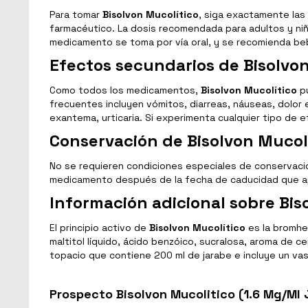
Para tomar
Bisolvon Mucolítico
, siga exactamente las
farmacéutico. La dosis recomendada para adultos y niño
medicamento se toma por vía oral, y se recomienda beb
Efectos secundarios de Bisolvo
Como todos los medicamentos,
Bisolvon Mucolítico
pu
frecuentes incluyen vómitos, diarreas, náuseas, dolor
exantema, urticaria. Si experimenta cualquier tipo de
Conservación de Bisolvon Mucol
No se requieren condiciones especiales de conservac
medicamento después de la fecha de caducidad que apa
Información adicional sobre Bis
El principio activo de
Bisolvon Mucolítico
es la bromhe
maltitol líquido, ácido benzóico, sucralosa, aroma de c
topacio que contiene 200 ml de jarabe e incluye un vas
Prospecto Bisolvon Mucolitico (1.6 Mg/Ml 