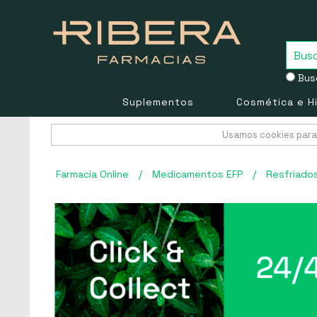
Busc
Suplementos
Cosmética e H
Usamos cookies para 
Farmacia Online
/
Medicamentos EFP
/
Resfriado