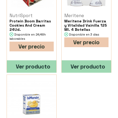
NutriSport
Meritene
Protein Boom Barritas
Meritene Drink Fuerza
Cookies And Cream
y Vitalidad Vainilla 125
24Ud.
Ml. 4 Botellas
Disponible en 24/48h
Disponible en 3 días
laborables
Ver precio
Ver precio
Ver producto
Ver producto