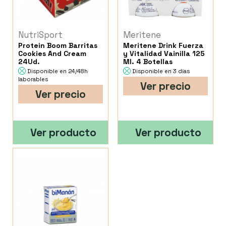
NutriSport
Meritene
Protein Boom Barritas
Meritene Drink Fuerza
Cookies And Cream
y Vitalidad Vainilla 125
24Ud.
Ml. 4 Botellas
Disponible en 24/48h
Disponible en 3 días
laborables
Ver precio
Ver precio
Ver producto
Ver producto