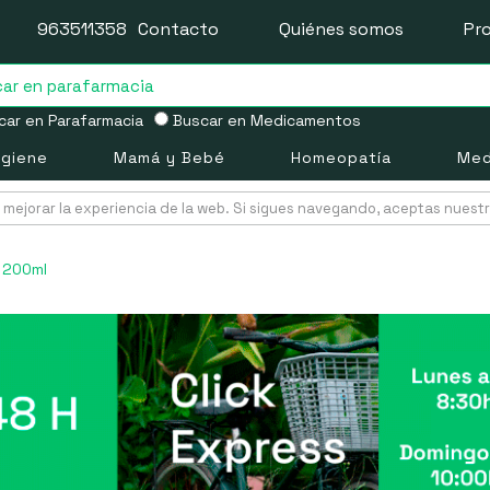
963511358
Contacto
Quiénes somos
Pr
ar en Parafarmacia
Buscar en Medicamentos
igiene
Mamá y Bebé
Homeopatía
Med
mejorar la experiencia de la web. Si sigues navegando, aceptas nuest
o 200ml