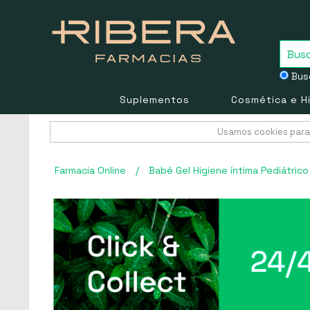
Busc
Suplementos
Cosmética e H
Usamos cookies para 
Farmacia Online
/
Babé Gel Higiene íntima Pediátric