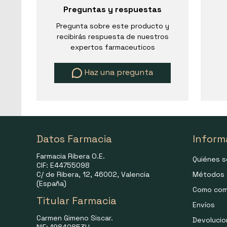
Preguntas y respuestas
Pregunta sobre este producto y
recibirás respuesta de nuestros
expertos farmaceuticos
Haz una pregunta
Datos Farmacia
Inform
Farmacia Ribera O.E.
Quiénes 
CIF: E44755098
C/ de Ribera, 12, 46002, Valencia
Métodos 
(España)
Como com
Titular Farmacia
Envíos
Carmen Gimeno Siscar.
Devoluci
NIF: 19840853H