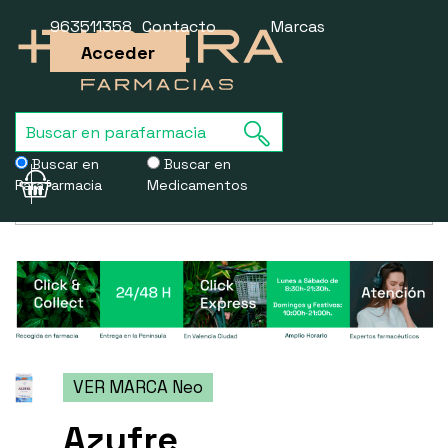
963511358
Contacto
Marcas
Acceder
Buscar en
Buscar en
Parafarmacia
Medicamentos
Usamos cookies para mejorar la experiencia de la web. Si sigues
navegando, aceptas nuestra
política de cookies
.
VER MARCA Neo
Azufre