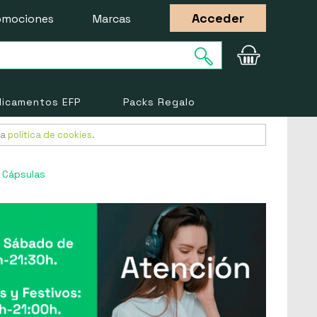
Acceder
omociones
Marcas
icamentos EFP
Packs Regalo
ra
política de cookies
.
 Cápsulas