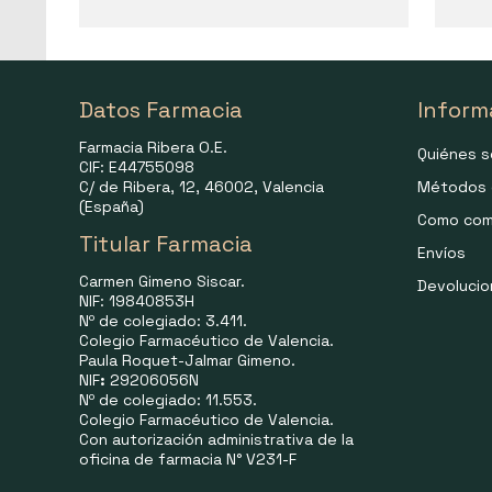
Datos Farmacia
Inform
Farmacia Ribera O.E.
Quiénes 
CIF: E44755098
C/ de Ribera, 12, 46002, Valencia
Métodos 
(España)
Como com
Titular Farmacia
Envíos
Carmen Gimeno Siscar.
Devoluci
NIF: 19840853H
Nº de colegiado: 3.411.
Colegio Farmacéutico de Valencia.
Paula Roquet-Jalmar Gimeno.
NIF
:
29206056N
Nº de colegiado: 11.553.
Colegio Farmacéutico de Valencia.
Con autorización administrativa de la
oficina de farmacia N° V231-F