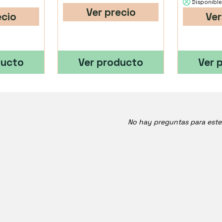
Disponible
Ver precio
ecio
Ver
ducto
Ver producto
Ver 
No hay preguntas para est