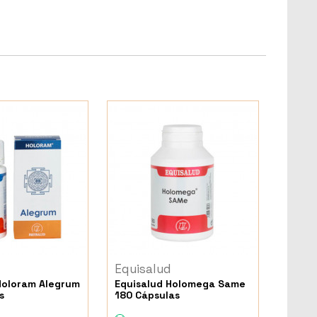
d
Equisalud
Holoram Alegrum
Equisalud Holomega Same
s
180 Cápsulas