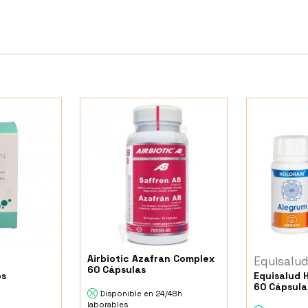
Airbiotic Azafran Complex
Equisalu
60 Cápsulas
ps
Equisalud 
60 Cápsula
Disponible en 24/48h
laborables