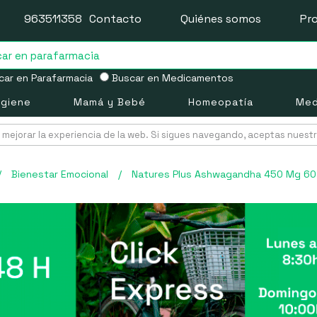
963511358
Contacto
Quiénes somos
Pr
ar en Parafarmacia
Buscar en Medicamentos
igiene
Mamá y Bebé
Homeopatía
Med
mejorar la experiencia de la web. Si sigues navegando, aceptas nuest
/
Bienestar Emocional
/
Natures Plus Ashwagandha 450 Mg 60