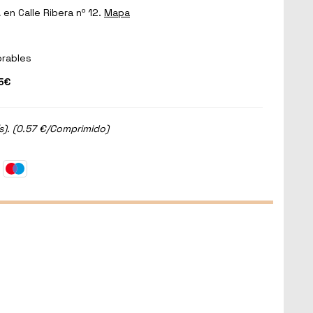
a
en Calle Ribera nº 12.
Mapa
orables
5€
). (0.57 €/Comprimido)