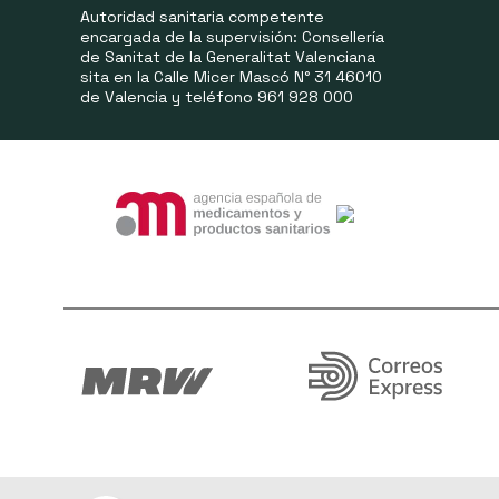
Autoridad sanitaria competente
encargada de la supervisión: Consellería
de Sanitat de la Generalitat Valenciana
sita en la Calle Micer Mascó N° 31 46010
de Valencia y teléfono 961 928 000