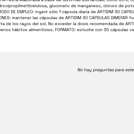
oxipropilmetilcelulosa, gluconato de manganeso, cloruro de potas
a. MODO DE EMPLEO: ingerir sólo 1 cápsula diaria de ARTIDIM 30 CA
ONES: mantener las cápsulas de ARTIDIM 30 CAPSULAS DIMEFAR fue
recta de los rayos del sol. No exceder la dosis recomendada de AR
buenos hábitos alimenticios. FORMATO: estuche con 30 cápsulas v
No hay preguntas para est