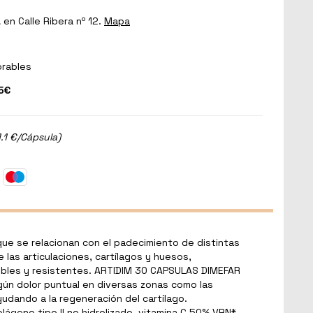
a
en Calle Ribera nº 12.
Mapa
orables
5€
.1 €/Cápsula)
ue se relacionan con el padecimiento de distintas
 las articulaciones, cartílagos y huesos,
exibles y resistentes. ARTIDIM 30 CAPSULAS DIMEFAR
lgún dolor puntual en diversas zonas como las
ayudando a la regeneración del cartílago.
geno tipo II no hidrolizado, vitamina C 50% VRN*,