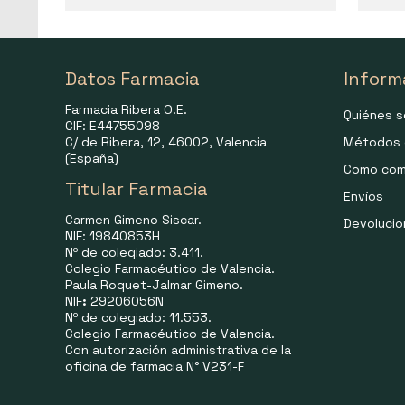
Datos Farmacia
Inform
Farmacia Ribera O.E.
Quiénes 
CIF: E44755098
C/ de Ribera, 12, 46002, Valencia
Métodos 
(España)
Como com
Titular Farmacia
Envíos
Carmen Gimeno Siscar.
Devoluci
NIF: 19840853H
Nº de colegiado: 3.411.
Colegio Farmacéutico de Valencia.
Paula Roquet-Jalmar Gimeno.
NIF
:
29206056N
Nº de colegiado: 11.553.
Colegio Farmacéutico de Valencia.
Con autorización administrativa de la
oficina de farmacia N° V231-F