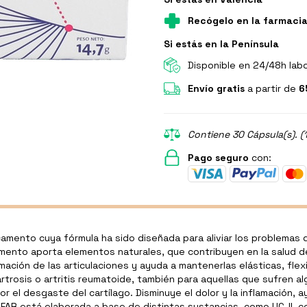
Recógelo en la farmaci
Si estás en la Península
Disponible en 24/48h lab
Envío gratis
a partir de
6
Contiene 30 Cápsula(s). (1
Pago seguro
con:
ento cuya fórmula ha sido diseñada para aliviar los problemas q
plemento aporta elementos naturales, que contribuyen en la salud de
amación de las articulaciones y ayuda a mantenerlas elásticas, fl
rtrosis o artritis reumatoide, también para aquellas que sufren a
r el desgaste del cartílago. Disminuye el dolor y la inflamación, 
R está elaborada a base de distintas sustancias, como UC-II, colá