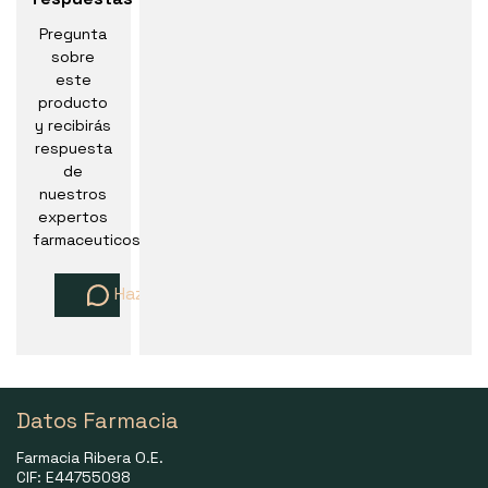
Pregunta
sobre
este
producto
y recibirás
respuesta
de
nuestros
expertos
farmaceuticos
Haz una pregunta
Datos Farmacia
Farmacia Ribera O.E.
CIF: E44755098