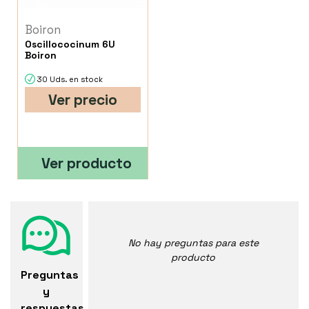
Boiron
Oscillococinum 6U
Boiron
30 Uds. en stock
Ver precio
Ver producto
No hay preguntas para este
producto
Preguntas
y
respuestas