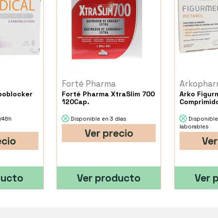
Forté Pharma
Arkophar
boblocker
Forté Pharma XtraSlim 700
Arko Figur
120Cap.
Comprimid
4/48h
Disponible en 3 días
Disponible
laborables
Ver precio
ecio
Ver
ducto
Ver producto
Ver 