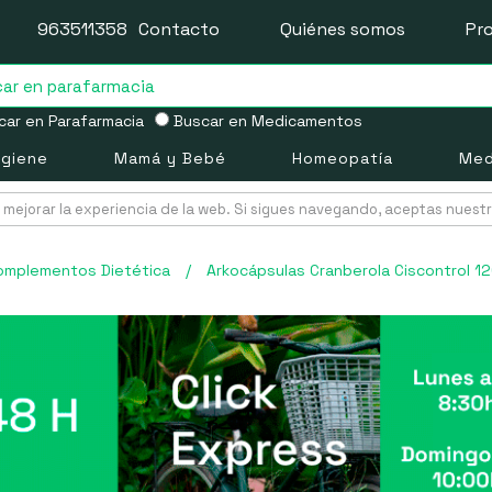
963511358
Contacto
Quiénes somos
Pr
ar en Parafarmacia
Buscar en Medicamentos
igiene
Mamá y Bebé
Homeopatía
Med
mejorar la experiencia de la web. Si sigues navegando, aceptas nuest
omplementos Dietética
/
Arkocápsulas Cranberola Ciscontrol 1