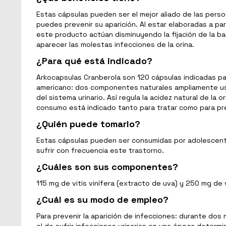
Estas cápsulas pueden ser el mejor aliado de las pers
puedes prevenir su aparición. Al estar elaboradas a pa
este producto actúan disminuyendo la fijación de la bac
aparecer las molestas infecciones de la orina.
¿Para qué está indicado?
Arkocapsulas Cranberola son 120 cápsulas indicadas par
americano: dos componentes naturales ampliamente usad
del sistema urinario. Así regula la acidez natural de l
consumo está indicado tanto para tratar como para preve
¿Quién puede tomarlo?
Estas cápsulas pueden ser consumidas por adolescentes
sufrir con frecuencia este trastorno.
¿Cuáles son sus componentes?
115 mg de vitis vinífera (extracto de uva) y 250 mg de
¿Cuál es su modo de empleo?
Para prevenir la aparición de infecciones: durante d
el de sufrir infecciones urinarias en una época determ