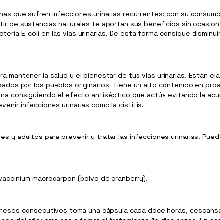
onas que sufren infecciones urinarias recurrentes: con su consum
rtir de sustancias naturales te aportan sus beneficios sin ocasio
teria E-coli en las vías urinarias. De esta forma consigue disminu
a mantener la salud y el bienestar de tus vías urinarias. Están el
os por los pueblos originarios. Tiene un alto contenido en proa
a orina consiguiendo el efecto antiséptico que actúa evitando la 
nir infecciones urinarias como la cistitis.
 y adultos para prevenir y tratar las infecciones urinarias. Pue
 vaccinium macrocarpon (polvo de cranberry).
os meses consecutivos toma una cápsula cada doce horas, descans
inada del año: empieza a tomar el tratamiento 15 días antes. En 