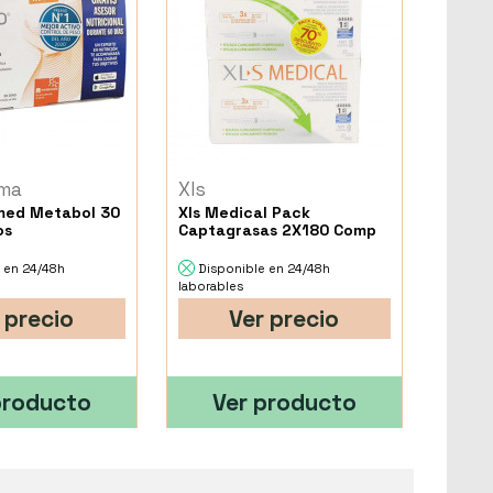
ma
Xls
med Metabol 30
Xls Medical Pack
os
Captagrasas 2X180 Comp
 en 24/48h
Disponible en 24/48h
laborables
 precio
Ver precio
producto
Ver producto