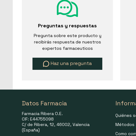
Preguntas y respuestas
Pregunta sobre este producto y
recibirás respuesta de nuestros
expertos farmaceuticos
Haz una pregunta
Datos Farmacia
Inform
Farmacia Ribera O.E.
Quiénes 
CIF: E44755098
C/ de Ribera, 12, 46002, Valencia
Métodos 
(España)
Como com