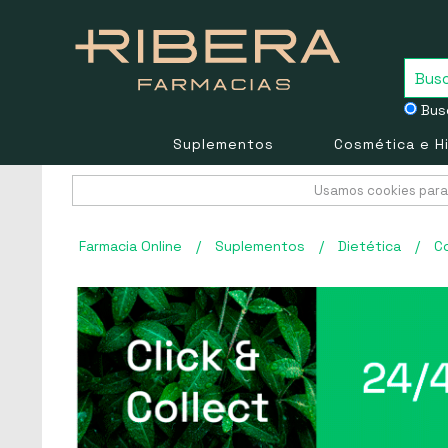
Busc
Suplementos
Cosmética e H
Usamos cookies para 
Farmacia Online
/
Suplementos
/
Dietética
/
C