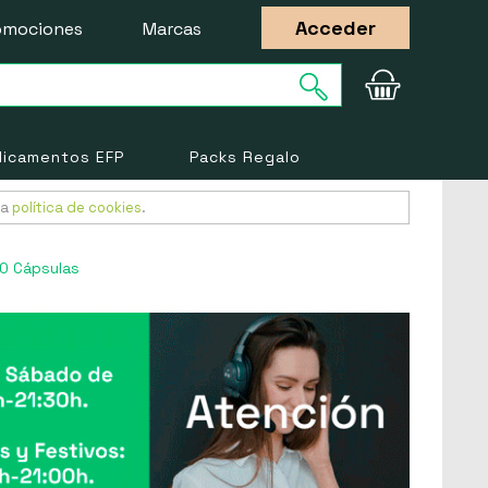
Acceder
omociones
Marcas
icamentos EFP
Packs Regalo
ra
política de cookies
.
20 Cápsulas