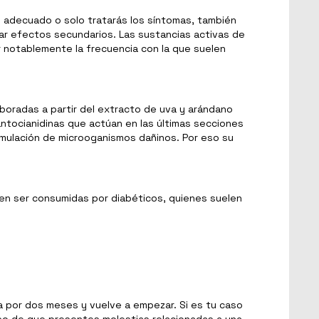
o adecuado o solo tratarás los síntomas, también
nar efectos secundarios. Las sustancias activas de
ir notablemente la frecuencia con la que suelen
aboradas a partir del extracto de uva y arándano
ntocianidinas que actúan en las últimas secciones
acumulación de microoganismos dañinos. Por eso su
den ser consumidas por diabéticos, quienes suelen
a por dos meses y vuelve a empezar. Si es tu caso
caso de que presentes molestias relacionadas a una