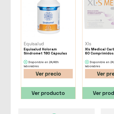
Equisalud
Xls
Equisalud Holoram
Xls Medical Car
Sindromet 180 Cápsulas
60 Comprimidos
Disponible en 24/48h
Disponible en 2
laborables
laborables
Ver precio
Ver pr
Ver producto
Ver pro