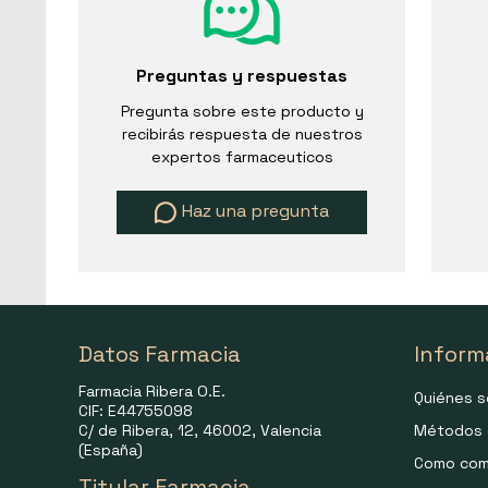
Preguntas y respuestas
Pregunta sobre este producto y
recibirás respuesta de nuestros
expertos farmaceuticos
Haz una pregunta
Datos Farmacia
Inform
Farmacia Ribera O.E.
Quiénes 
CIF: E44755098
C/ de Ribera, 12, 46002, Valencia
Métodos 
(España)
Como com
Titular Farmacia