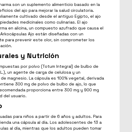
harma son un suplemento alimenticio basado en la
eficios del ajo para mejorar la salud circulatoria.
pliamente cultivado desde el antiguo Egipto, el ajo
iedades medicinales como culinarias. El ajo
orma en alicina, un compuesto azufrado que causa el
as Arkocápsulas Ajo están diseñadas con un
te para prevenir este olor, sin comprometer los
lación.
rales y Nutrición
mpuestas por polvo (Totum Integral) de bulbo de
 L.), un agente de carga de celulosa y un
de magnesio. La cápsula es 100% vegetal, derivada
ontiene 300 mg de polvo de bulbo de ajo, lo que
ia recomendada proporciona entre 300 mg y 900 mg
 del usuario.
o
adas para niños a partir de 6 años y adultos. Para
ienda una cápsula al día. Los adolescentes de 13 a
las al día, mientras que los adultos pueden tomar