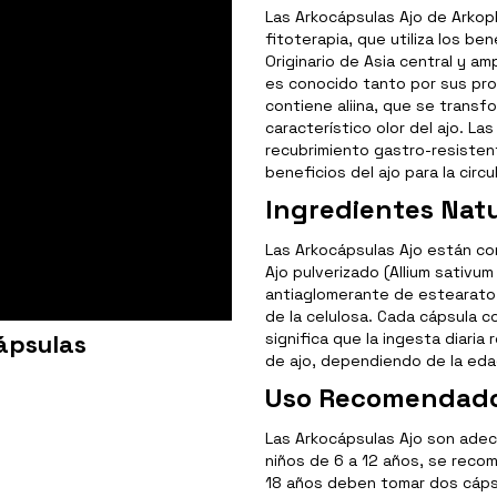
Las Arkocápsulas Ajo de Arkop
fitoterapia, que utiliza los ben
Originario de Asia central y am
es conocido tanto por sus prop
contiene aliina, que se transf
característico olor del ajo. L
recubrimiento gastro-resisten
beneficios del ajo para la circu
Ingredientes Natu
Las Arkocápsulas Ajo están co
Ajo pulverizado (Allium sativum
antiaglomerante de estearato 
de la celulosa. Cada cápsula c
ápsulas
significa que la ingesta diar
de ajo, dependiendo de la edad
Uso Recomendad
Las Arkocápsulas Ajo son adecu
niños de 6 a 12 años, se recom
18 años deben tomar dos cápsu