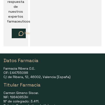
respuesta
de
nuestros
expertos
farmaceuticos
Haz una pregunta
Datos Farmacia
Farmacia Ribera O.E.
CIF: E44755098
C/ de Ribera, 12, 46002, Valencia (España)
Titular Farmacia
Carmen Gimeno Siscar.
NIF: 19840853H
Nº de colegiado: 3.411.