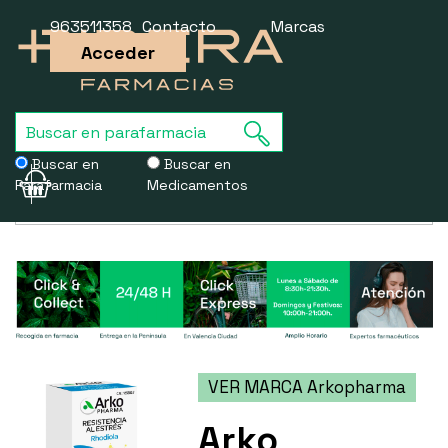
963511358
Contacto
Marcas
Acceder
Buscar en
Buscar en
Parafarmacia
Medicamentos
Usamos cookies para mejorar la experiencia de la web. Si sigues
navegando, aceptas nuestra
política de cookies
.
VER MARCA Arkopharma
Arko