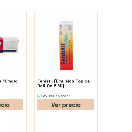
a 10mg/g
Fenistil (Emulsion Topica
Roll-On 8 Ml)
25 Uds. en stock
ecio
Ver precio