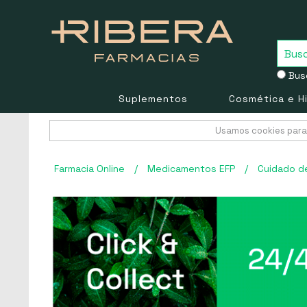
Busc
Suplementos
Cosmética e H
Usamos cookies para 
Farmacia Online
/
Medicamentos EFP
/
Cuidado de