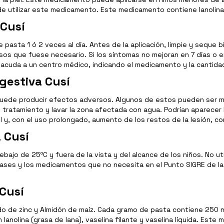
e utilizar este medicamento. Este medicamento contiene lanolina 
Cusí
e pasta 1 ó 2 veces al día. Antes de la aplicación, limpie y seque 
asos que fuese necesario. Si los síntomas no mejoran en 7 días o 
acuda a un centro médico, indicando el medicamento y la cantidad
gestiva Cusí
ede producir efectos adversos. Algunos de estos pueden ser manif
 tratamiento y lavar la zona afectada con agua. Podrían aparecer 
 y, con el uso prolongado, aumento de los restos de la lesión, c
 Cusí
ebajo de 25ºC y fuera de la vista y del alcance de los niños. No 
ses y los medicamentos que no necesita en el Punto SIGRE de la 
Cusí
o de zinc y Almidón de maíz. Cada gramo de pasta contiene 250 m
anolina (grasa de lana), vaselina filante y vaselina líquida. Es