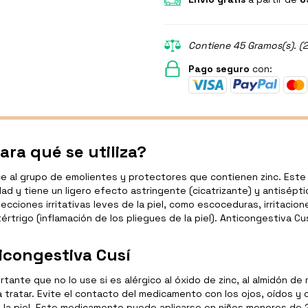
Contiene 45 Gramos(s). (2
Pago seguro
con:
ara qué se utiliza?
al grupo de emolientes y protectores que contienen zinc. Este 
edad y tiene un ligero efecto astringente (cicatrizante) y antisé
fecciones irritativas leves de la piel, como escoceduras, irritacio
tértrigo (inflamación de los pliegues de la piel). Anticongestiva C
icongestiva Cusí
ortante que no lo use si es alérgico al óxido de zinc, al almidón 
 tratar. Evite el contacto del medicamento con los ojos, oídos y 
la piel. Este medicamento puede aplicarse en niños menores de 