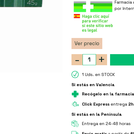
Farmacia 
por Inter
Ver precio
-
+
1 Uds. en STOCK
Si estás en Valencia
Recógelo en la farmaci
Click Express
entrega
2h
Si estás en la Península
Entrega en 24-48 horas
Envío gratis
a partir de
6