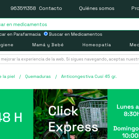
963511358
Contacto
Quiénes somos
Pr
ar en Parafarmacia
Buscar en Medicamentos
igiene
Mamá y Bebé
Homeopatía
Med
mejorar la experiencia de la web. Si sigues navegando, aceptas nuest
 la piel
/
Quemaduras
/
Anticongestiva Cusí 45 gr.