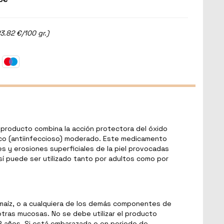
3.82 €/100 gr.)
producto combina la acción protectora del óxido
ptico (antiinfeccioso) moderado. Este medicamento
nes y erosiones superficiales de la piel provocadas
usí puede ser utilizado tanto por adultos como por
de maíz, o a cualquiera de los demás componentes de
otras mucosas. No se debe utilizar el producto
2 años. Si está embarazada o en periodo de