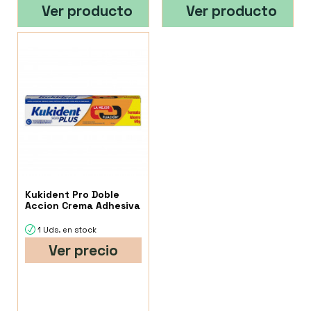
Ver producto
Ver producto
Kukident Pro Doble
Accion Crema Adhesiva
1 Uds. en stock
Ver precio