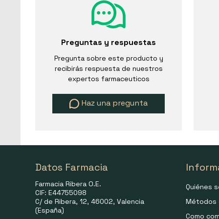
Preguntas y respuestas
Pregunta sobre este producto y
recibirás respuesta de nuestros
expertos farmaceuticos
Haz una pregunta
Datos Farmacia
Inform
Farmacia Ribera O.E.
Quiénes 
CIF: E44755098
C/ de Ribera, 12, 46002, Valencia
Métodos 
(España)
Como com