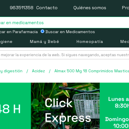
963511358
Contacto
Quiénes somos
Pr
ar en Parafarmacia
Buscar en Medicamentos
igiene
Mamá y Bebé
Homeopatía
Med
mejorar la experiencia de la web. Si sigues navegando, aceptas nuest
y digestión
/
Acidez
/
Almax 500 Mg 18 Comprimidos Mastic