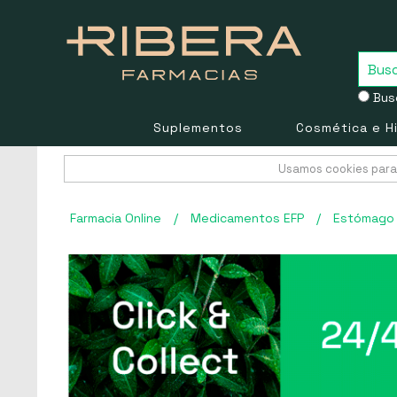
Busc
Suplementos
Cosmética e H
Usamos cookies para 
Farmacia Online
/
Medicamentos EFP
/
Estómago 