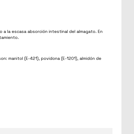
 la escasa absorción intestinal del almagato. En
tamiento.
n: manitol (E-421), povidona (E-1201), almidón de