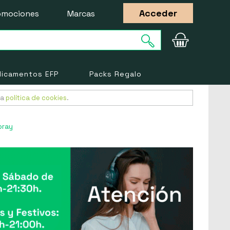
Acceder
omociones
Marcas
icamentos EFP
Packs Regalo
ra
política de cookies
.
pray