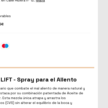
a
en Calle Ribera nº 12.
Mapa
orables
5€
LIFT - Spray para el Aliento
nario que combate el mal aliento de manera natural y
estaca por su combinación patentada de Aceite de
úor. Esta mezcla única atrapa y arrastra los
 (CVS) sin alterar el equilibrio de la boca y