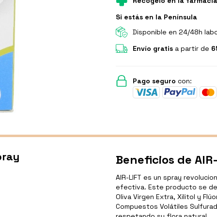
Recógelo en la farmaci
Si estás en la Península
Disponible en 24/48h lab
Envío gratis
a partir de
6
Pago seguro
con:
pray
Beneficios de AIR-
AIR-LIFT es un spray revolucio
efectiva. Este producto se d
Oliva Virgen Extra, Xilitol y Fl
Compuestos Volátiles Sulfurados
respetando su flora natural.