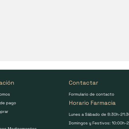
ación
Contactar
somos
Formulario de contacto
Horario Farmacia
de pago
prar
Lunes a Sábado de 8:30h-21:3
Domingos y Festivos: 10:00h-2
ones Medicamentos