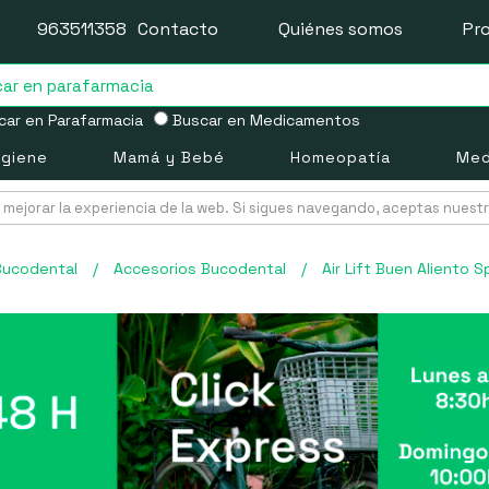
963511358
Contacto
Quiénes somos
Pr
ar en Parafarmacia
Buscar en Medicamentos
igiene
Mamá y Bebé
Homeopatía
Med
mejorar la experiencia de la web. Si sigues navegando, aceptas nuest
Bucodental
/
Accesorios Bucodental
/
Air Lift Buen Aliento S