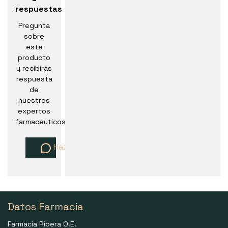
respuestas
Pregunta
sobre
este
producto
y recibirás
respuesta
de
nuestros
expertos
farmaceuticos
Haz una pregunta
Datos Farmacia
Farmacia Ribera O.E.